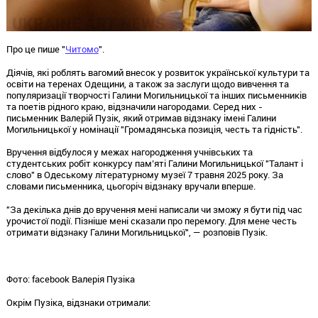
Про це пише "
Читомо
".
Діячів, які роблять вагомий внесок у розвиток української культури та
освіти на теренах Одещини, а також за заслуги щодо вивчення та
популяризації творчості Галини Могильницької та інших письменників
та поетів рідного краю, відзначили нагородами. Серед них -
письменник Валерій Пузік, який отримав відзнаку імені Галини
Могильницької у номінації "Громадянська позиція, честь та гідність".
Вручення відбулося у межах нагородження учнівських та
студентських робіт конкурсу пам’яті Галини Могильницької "Талант і
слово" в Одеському літературному музеї 7 травня 2025 року. За
словами письменника, цьогоріч відзнаку вручали вперше.
"За декілька днів до вручення мені написали чи зможу я бути під час
урочистої події. Пізніше мені сказали про перемогу. Для мене честь
отримати відзнаку Галини Могильницької", — розповів Пузік.
Фото: facebook Валерія Пузіка
Окрім Пузіка, відзнаки отримали: