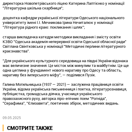
директорка Новопетрівського ліцею Катерина Лаптієнко у номінації
"Літературна шкільна скарбниця";
доцентка кафедри української літератури Одеського національного
університету імені І.І. Мечникова Ірина Нечиталюк у номінації
"Література рідного краю: покликання і шлях";
старша викладачка катедри методики викладання і змісту освіти
КЗВО "Одеська академія неперервної освіти Одеської обласної ради"
Світлана Свінтковська у номінації "Методичні перлини літературного
краєзнавства".
"Для українського культурного середовища на півдні України відзнака
має величезне значення. Це місток між минулим та майбутнім. Це ще
одна цеглина у фундамент нового наративу про Одесу та область,
наративу без імперського міфу", — поділився Пузік.
Галина Могильницька (1937 — 2021) — заслужена працівниця освіти
України, відома українська письменниця і поетка, літературознавиця,
публіцистка, громадська діячка, учасниця українського
правозахисного руху, авторка ліро-епічних поем "Рогніда",
"Серафима", "Єлизавета", поетичних збірок, методичних видань.
09.05.2025
СМОТРИТЕ ТАКЖЕ