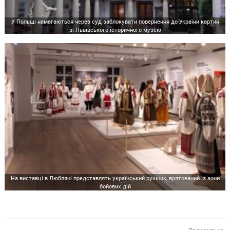
У Польщі намагаються через суд заблокувати повернення до України картин
зі Львівського історичного музею
На виставці в Любляні представлять український рушник, врятований із зони
бойових дій