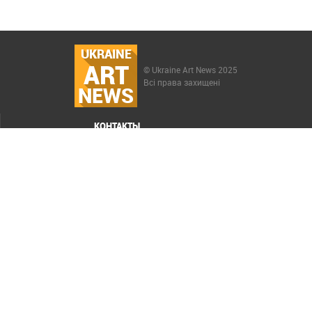
UKRAINE
ART
© Ukraine Art News 2025
Всі права захищені
NEWS
КОНТАКТЫ
МЕНЮ
Карта сайта
Реклама
РАСКРУТКА САЙТА ELIT-WEB
СОЗДАНИЕ САЙТОВ WEZOM