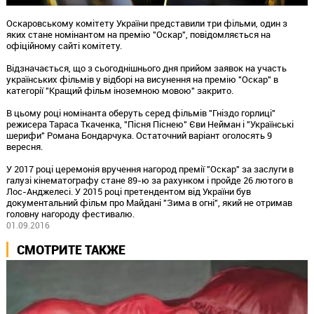
Оскаровському комітету України представили три фільми, один з
яких стане номінантом на премію "Оскар", повідомляється на
офіційному сайті комітету.
Відзначається, що з сьогоднішнього дня прийом заявок на участь
українських фільмів у відборі на висунення на премію "Оскар" в
категорії "Кращий фільм іноземною мовою" закрито.
В цьому році номінанта оберуть серед фільмів "Гніздо горлиці"
режисера Тараса Ткаченка, "Пісня Піснею" Єви Нейман і "Українські
шерифи" Романа Бондарчука. Остаточний варіант оголосять 9
вересня.
У 2017 році церемонія вручення нагород премії "Оскар" за заслуги в
галузі кінематографу стане 89-ю за рахунком і пройде 26 лютого в
Лос-Анджелесі. У 2015 році претендентом від України був
документальний фільм про Майдані "Зима в огні", який не отримав
головну нагороду фестивалю.
01.09.2016
СМОТРИТЕ ТАКЖЕ