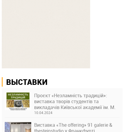
ВЫСТАВКИ
Проєкт «Незламність традицій»:
виставка творів студентів та
викладачів Київської академії ім. М.
Бойчука
10.04.2024
Виставка «The offering» 91 galerie &
thesteinstudio у Франкфурті