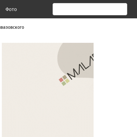
Фото
йвазовского