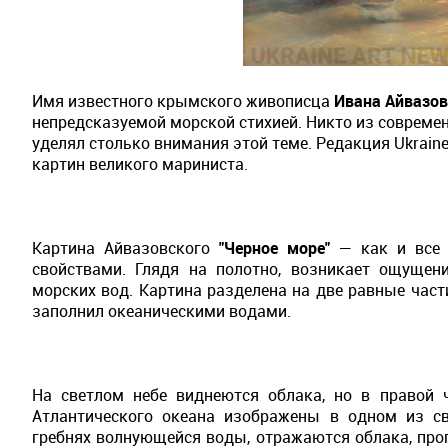
Имя известного крымского живописца
Ивана Айвазов
непредсказуемой морской стихией. Никто из совреме
уделял столько внимания этой теме. Редакция Ukrain
картин великого мариниста.
Картина Айвазовского
"Черное море"
— как и все 
свойствами. Глядя на полотно, возникает ощущен
морских вод. Картина разделена на две равные част
заполнил океаническими водами.
На светлом небе виднеются облака, но в правой 
Атлантического океана изображены в одном из св
гребнях волнующейся воды, отражаются облака, про