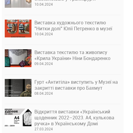
10.04.2024
Виставка художнього текстилю
"Нитки долі" Юлії Петренко в музеї
10.04.2024
Виставка текстилю та живопису
«Крила України» Ніни Бондаренко
09.04.2024
Гурт «Антитіла» виступить у Музеї на
закритті виставки про Бахмут
08.04.2024
Відкриття виставки «Український
щоденник 2022–2023. А4, кулькова
ручка» в Українському Домі
27.03.2024