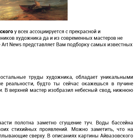
ского
у всех ассоциируется с прекрасной и
нников художника да и из современных мастеров не
e Art News представляет Вам подборку самых известных
остальные труды художника, обладает уникальными
ие реальности, будто ты сейчас окажешься в пучине
и. В верхней мастер изобразил небесный свод, нижнюю
части полотна заметно сгущение туч. Воды бассейна
оих стихийных проявлений. Можно заметить, что на
плывающие сверху. В описаниях картины Айвазовского