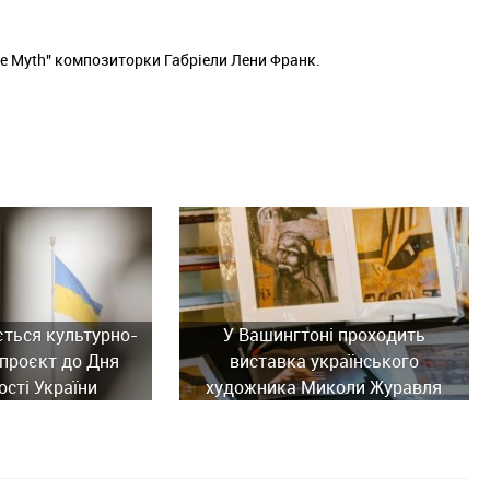
ure Myth" композиторки Габріели Лени Франк.
ється культурно-
У Вашингтоні проходить
проєкт до Дня
виставка українського
сті України
художника Миколи Журавля