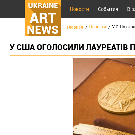
UKRAINE
Новости
События
В 
ART
NEWS
Новости
У США огол
Главная
У США ОГОЛОСИЛИ ЛАУРЕАТІВ П