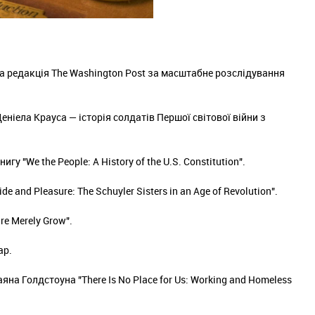
 редакція The Washington Post за масштабне розслідування
еніела Крауса — історія солдатів Першої світової війни з
 "We the People: A History of the U.S. Constitution".
 and Pleasure: The Schuyler Sisters in an Age of Revolution".
e Merely Grow".
ар.
а Голдстоуна "There Is No Place for Us: Working and Homeless