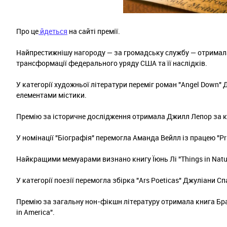
Про це
йдеться
на сайті премії.
Найпрестижнішу нагороду — за громадську службу — отримала
трансформації федерального уряду США та її наслідків.
У категорії художньої літератури переміг роман "Angel Down" Д
елементами містики.
Премію за історичне дослідження отримала Джилл Лепор за книгу
У номінації "Біографія" перемогла Аманда Вейлл із працею "Pride
Найкращими мемуарами визнано книгу Їюнь Лі "Things in Natur
У категорії поезії перемогла збірка "Ars Poeticas" Джуліани Сп
Премію за загальну нон-фікшн літературу отримала книга Браян
in America".