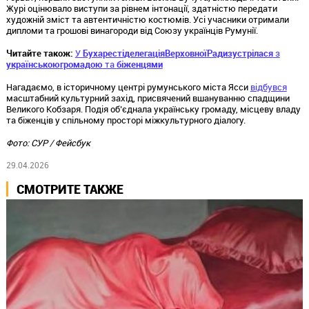
Журі оцінювало виступи за рівнем інтонації, здатністю передати
художній зміст та автентичністю костюмів. Усі учасники отримали
дипломи та грошові винагороди від Союзу українців Румунії.
Читайте також:
У
Бухаресті
делегація
Верховної
Ради
зустрілася
з
українською
громадою
та
біженцями
Нагадаємо, в історичному центрі румунського міста Ясси
відбувся
масштабний культурний захід, присвячений вшануванню спадщини
Великого Кобзаря. Подія об’єднала українську громаду, місцеву владу
та біженців у спільному просторі міжкультурного діалогу.
Фото: СУР / Фейсбук
29.04.2026
СМОТРИТЕ ТАКЖЕ