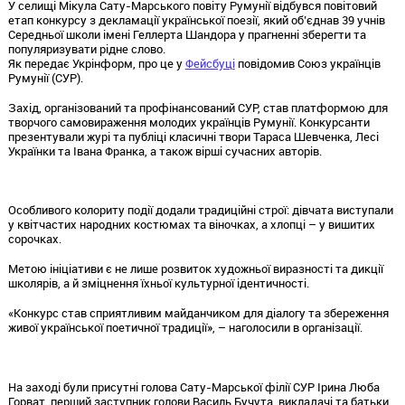
У селищі Мікула Сату-Марського повіту Румунії відбувся повітовий
етап конкурсу з декламації української поезії, який об’єднав 39 учнів
Середньої школи імені Геллерта Шандора у прагненні зберегти та
популяризувати рідне слово.
Як передає Укрінформ, про це у
Фейсбуці
повідомив Союз українців
Румунії (СУР).
Захід, організований та профінансований СУР, став платформою для
творчого самовираження молодих українців Румунії. Конкурсанти
презентували журі та публіці класичні твори Тараса Шевченка, Лесі
Українки та Івана Франка, а також вірші сучасних авторів.
Особливого колориту події додали традиційні строї: дівчата виступали
у квітчастих народних костюмах та віночках, а хлопці – у вишитих
сорочках.
Метою ініціативи є не лише розвиток художньої виразності та дикції
школярів, а й зміцнення їхньої культурної ідентичності.
«Конкурс став сприятливим майданчиком для діалогу та збереження
живої української поетичної традиції», – наголосили в організації.
На заході були присутні голова Сату-Марської філії СУР Ірина Люба
Горват, перший заступник голови Василь Бучута, викладачі та батьки.