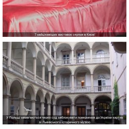
7 найцікавіших виставок серпня в Києві
У Польщі намагаються через суд заблокувати повернення до України картин
зі Львівського історичного музею