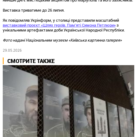
нинішні дні є мистецьким акцентом про Маріуполь та його захисників.
Виставка триватиме до 26 липня.
Як повідомляв Укрінформ, у столиці представили масштабний
виставковий проєкт «Шлях героїв. Пам’яті Симона Петлюри»
з
унікальними артефактами доби Української Народної Республіки.
Фото надані Національним музеєм «Київська картинна галерея»
29.05.2026
СМОТРИТЕ ТАКЖЕ