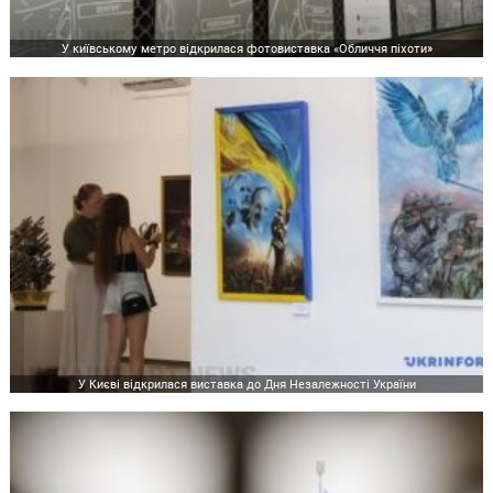
У київському метро відкрилася фотовиставка «Обличчя піхоти»
У Києві відкрилася виставка до Дня Незалежності України