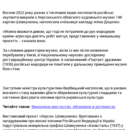
Восени 2022 року разом з тисячами інших експонатів російські
окупанти викрали з Херсонського обласного художнього музею 148
картин Шовкуненка, наголосила очільниця закладу Аліна Доценко.
«Можна вважати дивом, що тоді не потрапили до рук мародерів
країни-агресора дев’ять робіт митця, представлених у нинішньому
проєкті», - сказала вона.
За словами директорки музею, вісім із них після оновлення
перебували у Києві, в Національному науково-дослідному
реставраційному центрі України. А запакований «Портрет дружини»
(1936) російські мародери не помітили у дальньому приміщенні музею
біля стіни.
Заступник міністра культури Іван Вербицький наголосив, що в умовах
воєнного стану важливо дбати збереження культурної спадщини та
системно фіксувати злочини проти української культури.
Читайте також:
Викрадене мистецтво, збережене в артпринтах
Виставковий проєкт «Херсон. Шовкуненко. Врятоване» є
нагадуванням про воєнні злочини Російської Федерації в Україні.
Індустріальна акварельна графіка Шовкуненка «Азовсталь» (1937) у