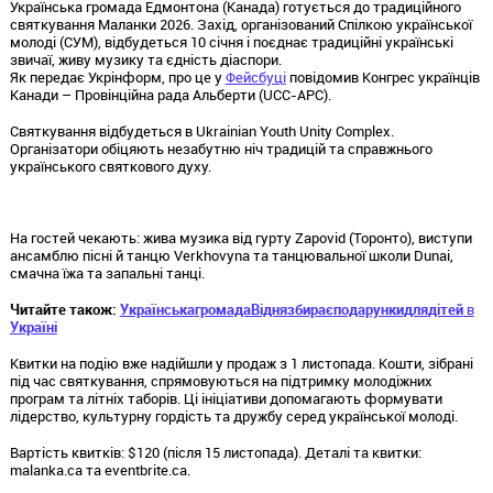
Українська громада Едмонтона (Канада) готується до традиційного
святкування Маланки 2026. Захід, організований Спілкою української
молоді (СУМ), відбудеться 10 січня і поєднає традиційні українські
звичаї, живу музику та єдність діаспори.
Як передає Укрінформ, про це у
Фейсбуці
повідомив Конгрес українців
Канади – Провінційна рада Альберти (UCC-APC).
Святкування відбудеться в Ukrainian Youth Unity Complex.
Організатори обіцяють незабутню ніч традицій та справжнього
українського святкового духу.
На гостей чекають: жива музика від гурту Zapovid (Торонто), виступи
ансамблю пісні й танцю Verkhovyna та танцювальної школи Dunai,
смачна їжа та запальні танці.
Читайте також:
Українська
громада
Відня
збирає
подарунки
для
дітей
в
Україні
Квитки на подію вже надійшли у продаж з 1 листопада. Кошти, зібрані
під час святкування, спрямовуються на підтримку молодіжних
програм та літніх таборів. Ці ініціативи допомагають формувати
лідерство, культурну гордість та дружбу серед української молоді.
Вартість квитків: $120 (після 15 листопада). Деталі та квитки:
malanka.ca та eventbrite.ca.