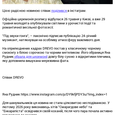
Цією радісною новиною співак
поділився
в інстаграм.
Офіційна церемонія розпису відбулася 26 травня у Києві, а вже 29
травня молодята опублікували світлини з урочистої події та
романтичної весільної фотосесії.
"Під звуки гонга", – лаконічно підписав публікацію 24-річний
музикант, натякнувши на особливу атмосферу важливого дня.
На оприлюднених кадрах DREVO постав у класичному чорному
смокінгу з білою сорочкою та чорним метеликом. Його обраниця Яна
Рудник
обрала для церемонії
довгу білу сукню з відкритими плечима,
яку доповнила вишукана мереживна фата.
Співак DREVO
Яна Рудник https://www.instagram.com/p/DY9kfjPDY3u/?img_index=1
Для шанувальників ця новина не стала цілковитою несподіванкою. У
лютому 2026 року виконавець хітів "Смарагдове небо" та
"Енкарапіста" освідчився своїй коханій, після чого пара почала активно