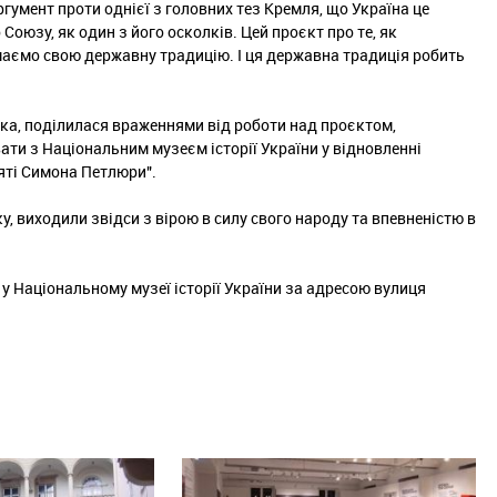
ргумент проти однієї з головних тез Кремля, що Україна це
оюзу, як один з його осколків. Цей проєкт про те, як
 маємо свою державну традицію. І ця державна традиція робить
ка, поділилася враженнями від роботи над проєктом,
ти з Національним музеєм історії України у відновленні
’яті Симона Петлюри".
, виходили звідси з вірою в силу свого народу та впевненістю в
у Національному музеї історії України за адресою вулиця