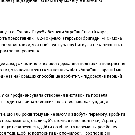
ацбанку подарував цю пам’ятну монету в колекцію
аїну: в.о. Голови Служби безпеки України Євген Хмара,
 та представник 152-ї окремої єгерської бригади ім. Симона
ізм виставки, яка пов'язує сучасну битву за незалежність із
орам за запрошення.
ей захід є частиною великої державної політики з повернення
о тих, хто поклав життя за незалежність України. Нарешті ми
один із найкращих способів це зробити", - підкреслив перший
, яка профінансувала створення виставки та провела
кт – один із найважливіших, які здійснювала Фундація:
и, що 100 років тому ми не змогли здобути перемогу, зробити
незалежність, стали суб’єктом світової політики, Україну
ити цю незалежність, дійти до кінця та перемогти російську
ся тоді, щоб не повторити цих помилок", - розповів він.