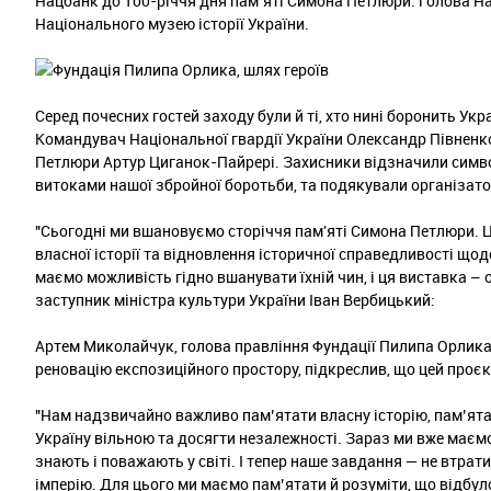
Нацбанк до 100-річчя дня пам’яті Симона Петлюри. Голова Н
Національного музею історії України.
Серед почесних гостей заходу були й ті, хто нині боронить Укр
Командувач Національної гвардії України Олександр Півненко
Петлюри Артур Циганок-Пайрері. Захисники відзначили символ
витоками нашої збройної боротьби, та подякували організат
"Сьогодні ми вшановуємо сторіччя пам'яті Симона Петлюри. Ц
власної історії та відновлення історичної справедливості щод
маємо можливість гідно вшанувати їхній чин, і ця виставка – 
заступник міністра культури України Іван Вербицький:
Артем Миколайчук, голова правління Фундації Пилипа Орлика
реновацію експозиційного простору, підкреслив, що цей проє
"Нам надзвичайно важливо пам’ятати власну історію, пам’ятат
Україну вільною та досягти незалежності. Зараз ми вже маємо 
знають і поважають у світі. І тепер наше завдання — не втрат
імперію. Для цього ми маємо пам’ятати й розуміти, що відбуло