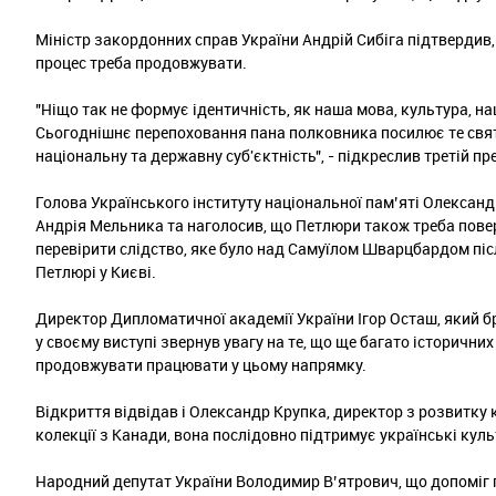
Міністр закордонних справ України Андрій Сибіга підтвердив,
процес треба продовжувати.
"Ніщо так не формує ідентичність, як наша мова, культура, нац
Сьогоднішнє перепоховання пана полковника посилює те свят
національну та державну суб'єктність", - підкреслив третій п
Голова Українського інституту національної пам’яті Олекса
Андрія Мельника та наголосив, що Петлюри також треба пове
перевірити слідство, яке було над Самуїлом Шварцбардом пі
Петлюрі у Києві.
Директор Дипломатичної академії України Ігор Осташ, який бр
у своєму виступі звернув увагу на те, що ще багато історични
продовжувати працювати у цьому напрямку.
Відкриття відвідав і Олександр Крупка, директор з розвитку
колекції з Канади, вона послідовно підтримує українські культ
Народний депутат України Володимир В’ятрович, що допоміг 