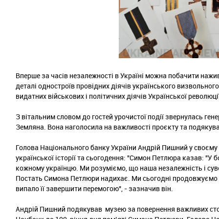
Вперше за часів незалежності в Україні можна побачити нажи
деталі одностроїв провідних діячів українського визвольного
видатних військових і політичних діячів Української революц
З вітальним словом до гостей урочистої події звернулась ген
Земляна. Вона наголосила на важливості проєкту та подякува
Голова Національного банку України Андрій Пишний у своєму 
української історії та сьогодення: "Симон Петлюра казав: "У б
кожному українцю. Ми розуміємо, що наша незалежність і сув
Постать Симона Петлюри надихає. Ми сьогодні продовжуємо бо
випало її завершити перемогою", - зазначив він.
Андрій Пишний подякував музею за повернення важливих сторі