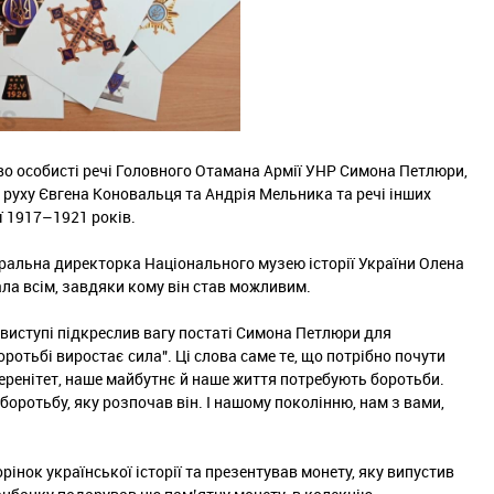
во особисті речі Головного Отамана Армії УНР Симона Петлюри,
 руху Євгена Коновальця та Андрія Мельника та речі інших
ії 1917–1921 років.
еральна директорка Національного музею історії України Олена
ла всім, завдяки кому він став можливим.
виступі підкреслив вагу постаті Симона Петлюри для
оротьбі виростає сила". Ці слова саме те, що потрібно почути
еренітет, наше майбутнє й наше життя потребують боротьби.
ротьбу, яку розпочав він. І нашому поколінню, нам з вами,
нок української історії та презентував монету, яку випустив