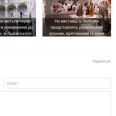
агаються через
На виставці в Любляні
ти повернення до
представлять український
н зі Львівського
рушник, врятований із зони
ного музею
бойових дій
Поделиться: