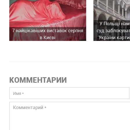
У Польщі нам
7 найцікавіших виставок серпня
суд заблокува
в Києві
України карти
історич
КОММЕНТАРИИ