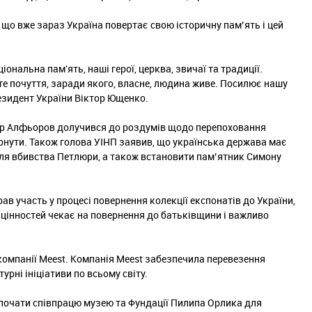
 що вже зараз Україна повертає свою історичну пам’ять і цей
іональна пам'ять, наші герої, церква, звичаї та традиції.
е почуття, заради якого, власне, людина живе. Посилює нашу
резидент України Віктор Ющенко.
ндр Алфьоров долучився до роздумів щодо перепоховання
рнути. Також голова УІНП заявив, що українська держава має
сля вбивства Петлюри, а також встановити пам’ятник Симону
ав участь у процесі повернення колекції експонатів до України,
х цінностей чекає на повернення до батьківщини і важливо
 компанії Meest. Компанія Meest забезпечила перевезення
урні ініціативи по всьому світу.
почати співпрацю музею та Фундації Пилипа Орлика для