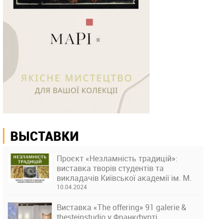
ВЫСТАВКИ
Проєкт «Незламність традицій»:
виставка творів студентів та
викладачів Київської академії ім. М.
Бойчука
10.04.2024
Виставка «The offering» 91 galerie &
thesteinstudio у Франкфурті