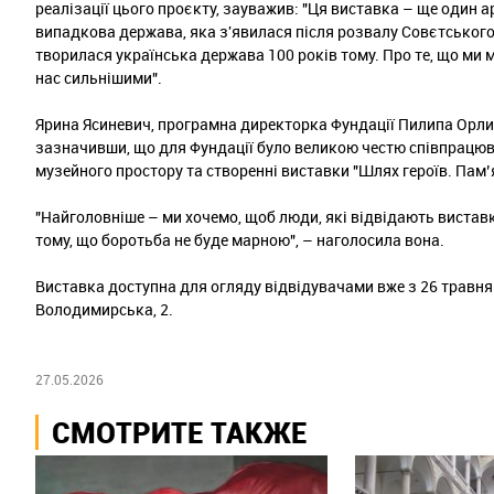
реалізації цього проєкту, зауважив: "Ця виставка – ще один а
випадкова держава, яка з'явилася після розвалу Совєтського С
творилася українська держава 100 років тому. Про те, що ми
нас сильнішими".
Ярина Ясиневич, програмна директорка Фундації Пилипа Орли
зазначивши, що для Фундації було великою честю співпрацюва
музейного простору та створенні виставки "Шлях героїв. Пам
"Найголовніше – ми хочемо, щоб люди, які відвідають виставку
тому, що боротьба не буде марною", – наголосила вона.
Виставка доступна для огляду відвідувачами вже з 26 травня 
Володимирська, 2.
27.05.2026
СМОТРИТЕ ТАКЖЕ