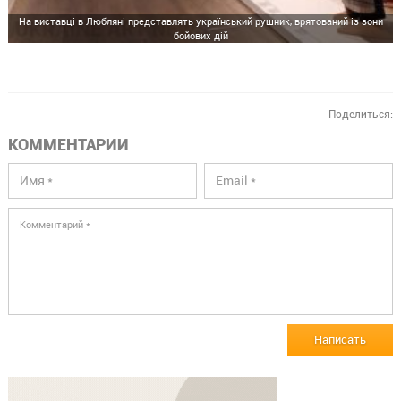
На виставці в Любляні представлять український рушник, врятований із зони
бойових дій
Поделиться:
КОММЕНТАРИИ
Написать