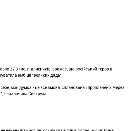
торію 22,3 тис. підписників, вважає, що російський терор в
нуватила амбіції "великих дядь".
д себе, моя думка - це все змова, спланована і проплачено. Через
и", - зазначила Свекруха.
 не ненавидіти росіян, оскільки це лише додає їм сил. Вона