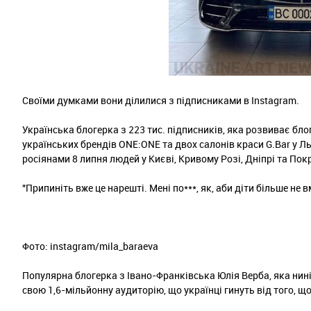
Своїми думками вони ділилися з підписниками в Instagram.
Українська блогерка з 223 тис. підписників, яка розвиває бло
українських брендів ONE:ONE та двох салонів краси G.Bar у Л
росіянами 8 липня людей у Києві, Кривому Розі, Дніпрі та Пок
"Припиніть вже це нарешті. Мені по***, як, аби діти більше не 
Фото: instagram/mila_baraeva
Популярна блогерка з Івано-Франківська Юлія Верба, яка нині, 
свою 1,6-мільйонну аудиторію, що українці гинуть від того, щ