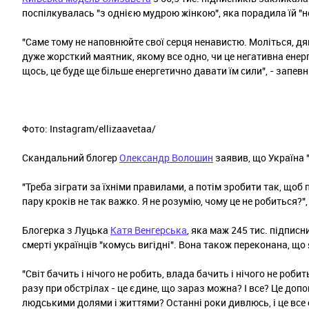
поспілкувалась "з однією мудрою жінкою", яка порадила їй "не
"Саме тому не наповнюйте свої серця ненавистю. Моліться, дяку
дуже жорсткий маятник, якому все одно, чи це негативна енер
щось, це буде ще більше енергетично давати їм сили", - запев
Фото: Instagram/ellizaavetaa/
Скандальний блогер
Олександр Волошин
заявив, що Україна 
"Треба зіграти за їхніми правилами, а потім зробити так, що
пару кроків не так важко. Я не розумію, чому це не робиться?"
Блогерка з Луцька
Катя Венгерська
, яка маж 245 тис. підпис
смерті українців "комусь вигідні". Вона також переконана, що я
"Світ бачить і нічого не робить, влада бачить і нічого не роб
разу при обстрілах - це єдине, що зараз можна? І все? Це до
людськими долями і життями? Останні роки дивлюсь, і це все сх