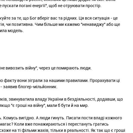
 пускати погані енергії", щоб не отруювати простір.
йте за те, що Бог вберіг вас та рідних. Ця вся ситуація - це
гія, чи позитивна. Чим більше ми кажемо "ненавиджу" або ще
нила модель.
"не вивозить війну", через це помирають люди.
б по факту вони зіграли за нашими правилами. Прорахувати ці
, - заявив блогер-мільйонник.
ників, звинуватила владу України в бездіяльності, додавши, що
кщо "є гроші на війну", мали б бути й на мир.
ить. Комусь вигідно. А люди гинуть. Писати пости владі кожного
помагає? Коли вже понажираються і перестануть гратись
оже на ті фільми жахів, тільки в реальності. Як так що є гроші