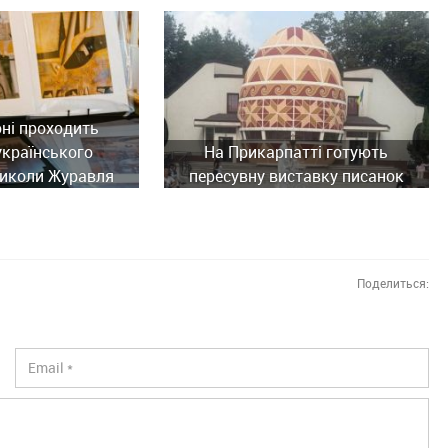
ні проходить
українського
На Прикарпатті готують
иколи Журавля
пересувну виставку писанок
Поделиться: