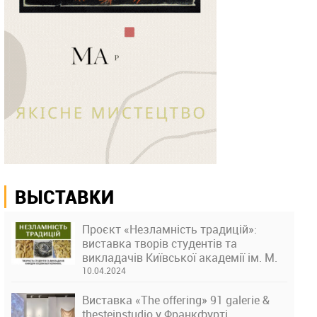
ВЫСТАВКИ
Проєкт «Незламність традицій»:
виставка творів студентів та
викладачів Київської академії ім. М.
Бойчука
10.04.2024
Виставка «The offering» 91 galerie &
thesteinstudio у Франкфурті