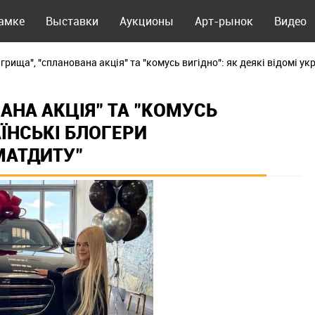
рамке
Выставки
Аукционы
Арт-рынок
Видео
ігрища", "спланована акція" та "комусь вигідно": як деякі відомі у
АНА АКЦІЯ" ТА "КОМУСЬ
АЇНСЬКІ БЛОГЕРИ
МАТДИТУ"