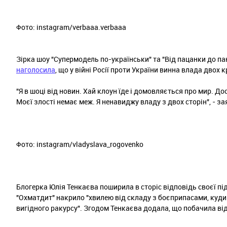
Фото: instagram/verbaaa.verbaaa
Зірка шоу "Супермодель по-українськи" та "Від пацанки до па
наголосила
, що у війні Росії проти України винна влада двох к
"Я в шоці від новин. Хай клоун їде і домовляється про мир. До
Моєї злості немає меж. Я ненавиджу владу з двох сторін", - з
Фото: instagram/vladyslava_rogovenko
Блогерка Юлія Тенкаєва поширила в сторіс відповідь своєї пі
"Охматдит" накрило "хвилею від складу з боєприпасами, куди 
вигідного ракурсу". Згодом Тенкаєва додала, що побачила від