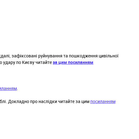
аждалі, зафіксовані руйнування та пошкодження цивільної
о удару по Києву читайте
за цим посиланням
иланням
.
иблі. Докладно про наслідки читайте за цим
посиланням