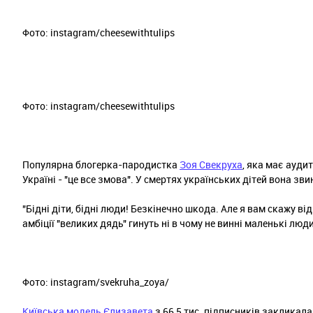
Фото: instagram/cheesewithtulips
Фото: instagram/cheesewithtulips
Популярна блогерка-пародистка
Зоя Свекруха
, яка має ауди
Україні - "це все змова". У смертях українських дітей вона зви
"Бідні діти, бідні люди! Безкінечно шкода. Але я вам скажу ві
амбіції "великих дядь" гинуть ні в чому не винні маленькі люд
Фото: instagram/svekruha_zoya/
Київська модель Єлизавета
з 66,5 тис. підписників закликала