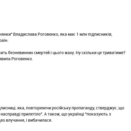
нянки" Владислава Роговенко, яка має 1 млн підписників,
раїн.
сить безневинних смертей і цього жаху. Ну скільки це триватиме?
аявила Роговенко.
дписниці, яка, повторюючи російську пропаганду, стверджує, що
насправді прилетіло". А також, що українці "показують з
ео влучання, і вибачилася.