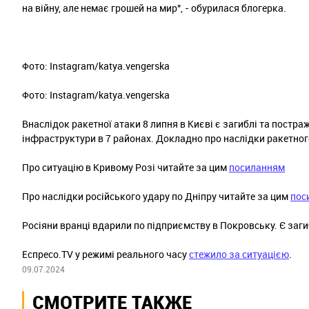
на війну, але немає грошей на мир", - обурилася блогерка.
Фото: Instagram/katya.vengerska
Фото: Instagram/katya.vengerska
Внаслідок ракетної атаки 8 липня в Києві є загиблі та постр
інфраструктури в 7 районах. Докладно про наслідки ракетног
Про ситуацію в Кривому Розі читайте за цим
посиланням
Про наслідки російського удару по Дніпру читайте за цим
пос
Росіяни вранці вдарили по підприємству в Покровську. Є заг
Еспресо.TV у режимі реального часу
стежило за ситуацією
.
09.07.2024
СМОТРИТЕ ТАКЖЕ