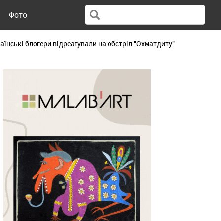
Фото
країнські блогери відреагували на обстріл "Охматдиту"