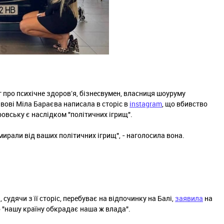
г про психічне здоровʼя, бізнесвумен, власниця шоуруму
ьвові Міла Бараєва написала в сторіс в
instagram
, що вбивство
ровську є наслідком "політичних ігрищ".
вмирали від ваших політичних ігрищ", - наголосила вона.
судячи з її сторіс, перебуває на відпочинку на Балі,
заявила
на
о "нашу країну обкрадає наша ж влада".