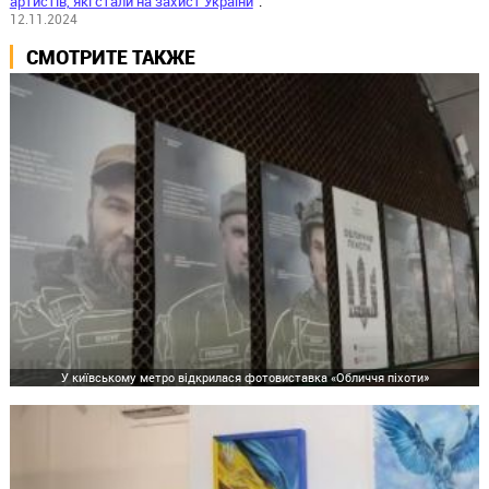
артистів, які стали на захист України
".
12.11.2024
СМОТРИТЕ ТАКЖЕ
У київському метро відкрилася фотовиставка «Обличчя піхоти»