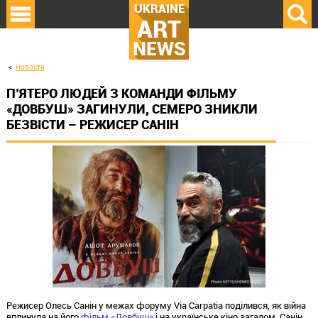
UKRAINE
ART
NEWS
Новости
П’ЯТЕРО ЛЮДЕЙ З КОМАНДИ ФІЛЬМУ
«ДОВБУШ» ЗАГИНУЛИ, СЕМЕРО ЗНИКЛИ
БЕЗВІСТИ – РЕЖИСЕР САНІН
Режисер Олесь Санін у межах форуму Via Carpatia поділився, як війна
вплинула на його
фільм «Довбуш»
і на українське кіно загалом. Санін