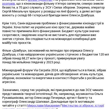
розповів
, що з кінокоманди фільму п’ятеро загинули, семеро зникли
безвісти, а 70 досі служать у ЗСУ і Силах оборони. Зокрема, оператор
Сергій Михальчук працює у розвідці на лінії фронту, а деякі актори
воюють у складі 68-ї єгерської бригади імені Олекси Довбуша.
Крім того, Санін відзначив проблеми з фінансуванням кіноіндустрії в
Україні. Хоча попит на українське кіно зростає, держава майже
повністю припинила його фінансування. Бюджет культури значно
скоротився, і виділених коштів не вистачить для підтримки вже
знятих стрічок. Він сподівається на міжнародні колаборації для
майбутніх проєктів.
Фільм «Довбуш», заснований на легендах про опришка Олексу
Довбуша, став найдорожчою українською стрічкою з бюджетом 120 млн
зібрав понад 68,27 млн грн у прокаті, привернувши увагу
понад пів мільйона глядачів у 2023 році.
Міжнародний форум Via Carpatia 2024, що відбувається в Києві, зібрав
українських та міжнародних діячів для обговорення итань культури,
оборони, економіки та енергетики в контексті боротьби з російською
агресією.
Зазначимо, серед тих українців, які приєдналися до лав ЗСУ, чимало
представників творчої інтелігенції. Як, наприклад, музикантка Ольга
Рукавішнікова, актор Олександр Печериця, артист балету та
хореограф Олександр Шаповал. Докладніше про їх мотивацію
читайте у статті
Мирослави Макаревич
"
Мистецтво зі зброєю: історії