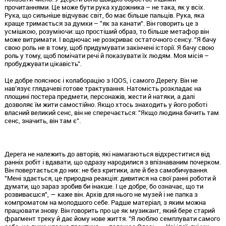
прочитаннями. Це може бути рука художника – не така, як у всіх.
Рука, що сильніше відчуває світ, бо має більше пальців. Рука, яка
краще тримається за думки – "як за канати". Він говорить це з
усмішкою, розуміючи: що простіший образ, то більше метафор він
може витримати. І водночас не розкриває остаточного сенсу. "Я бачу
свою роль не в тому, щоб придумувати закінчені історії. Я бачу свою
роль у тому, щоб помічати речі й показувати їх людям. Моя місія –
пробуджувати цікавість".
Це добре пояснює і колаборацію з IQOS, і самого Дерегу. Він не
нав’язує глядачеві готове трактування. Натомість розкладає на
площині постера предмети, персонажів, жести й натяки, а далі
дозволяє їм жити самостійно. Якщо хтось знаходить у його роботі
власний великий сенс, він не сперечається: "Якщо людина бачить там
сенс, значить, він там є".
Дерега не належить до авторів, які намагаються відхреститися від
ранніх робіт і вдавати, що одразу народилися з впізнаваним почерком.
Він повертається до них: не без критики, але й без самобичування.
"Мені здається, це природна реакція: дивитися на свої ранні роботи й
думати, що зараз зробив би інакше. І це добре, бо означає, що ти
розвиваєшся", — каже він. Архів для нього не музей і не папка з
компроматом на молодшого себе. Радше матеріал, з яким можна
працювати знову. Він говорить про це як музикант, який бере старий
фрагмент треку й дає йому нове життя. "Я люблю семплувати самого