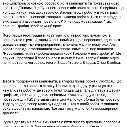
вирішив: поза основною роботою хоче малювати та показувати свої
ілюстрації іншим. "Це був кінець весни або початок літа. Я вирішив, що
хочу ділитися тим, що створюю. Виклав першу роботу в інстаграмі, і
після цього мені написав товариш: "Класна робота. Ти ж тепер будеш
викладати їх щотижня, правильно?" Я не подумав і сказав: "Так,
звісно". Зробив необережний крок".
Його перша ілюстрація в інстаграмі була простою: чоловічок із
пляшечкою в руці. Згодом Олесь помітив, що в персонажа одна нога
довша за іншу, і ця непропорційність почала муляти йому око. Але
робота все одно залишилася важливою: саме з неї все почалося.
"Неважливо, який ти робиш перший крок. Головне – його зробити". Це
звучить прозаїчно й просто, але в цьому істина. Творчий шлях рідко
починається з чогось великого. Згадайте хоча б гараж Стіва Джобса.
Дерега продовжував малювати, а згодом почав робити ілюстрації до
річниць свого творчого старту. Наприклад, на другу річницю він
намалював роботу, де всього було по два: два пальці, гітара з двома
грифами, тістечко з двома свічками. Коли почав думати над
постером для IQOS, згадав саме цей малюнок. Логіка була простою:
тоді було два, тепер мало бути десять. Так у новій роботі з’явилася
рука з десятьма пальцями: "Це ода тому малюночку восьмирічної
давності".
Рука з десятьма пальцями могла б бути просто дотепним способом
показати число. У Дереги вона швидко обростає іншими