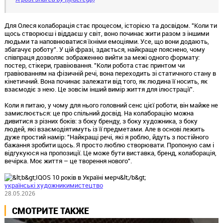
Для Олеся колаборація стає процесом, історією та досвідом. "Коли ти
щось створюєш і віддаєш у світ, воно починає жити разом з іншими
людьми та наповнюватися їхніми емоціями. Усе, що вони додають,
збагачує роботу". У цій фразі, здається, найкраще пояснено, чому
співпраця дозволяє зображенню вийти за межі одного формату:
постер, стікери, гравіювання. "Коли робота стає принтом чи
гравіюванням на фізичній речі, вона переходить зі статичного стану в
кінетичний. Вона починає залежати від того, як людина її носить, як
взаємодіє з нею. Це зовсім інший вимір життя для ілюстрації".
Коли я питаю, у чому для нього головний сенс цієї роботи, він майже не
замислюється: це про спільний досвід. На колаборацію можна
дивитися з різних боків: з боку бренду, з боку художника, з боку
людей, які взаємодіятимуть із її предметами. Але в основі лежить
дуже простий намір: "Найкращі речі, які я роблю, йдуть з постійного
бажання зробити щось. Я просто люблю створювати. Пропоную сам і
відгукуюся на пропозиції. Це може бути виставка, бренд, колаборація,
вечірка. Моє життя – це творення нового".
українські художники
мистецтво
28.05.2026
СМОТРИТЕ ТАКЖЕ