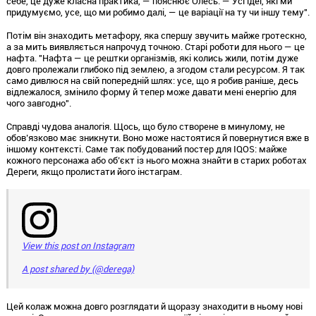
себе, це дуже класна практика, — пояснює Олесь. — Усі ідеї, які ми
придумуємо, усе, що ми робимо далі, — це варіації на ту чи іншу тему".
Потім він знаходить метафору, яка спершу звучить майже гротескно,
а за мить виявляється напрочуд точною. Старі роботи для нього — це
нафта. "Нафта — це рештки організмів, які колись жили, потім дуже
довго пролежали глибоко під землею, а згодом стали ресурсом. Я так
само дивлюся на свій попередній шлях: усе, що я робив раніше, десь
відлежалося, змінило форму й тепер може давати мені енергію для
чого завгодно".
Справді чудова аналогія. Щось, що було створене в минулому, не
обов’язково має зникнути. Воно може настоятися й повернутися вже в
іншому контексті. Саме так побудований постер для IQOS: майже
кожного персонажа або об’єкт із нього можна знайти в старих роботах
Дереги, якщо пролистати його інстаграм.
View this post on Instagram
A post shared by (@derega)
Цей колаж можна довго розглядати й щоразу знаходити в ньому нові