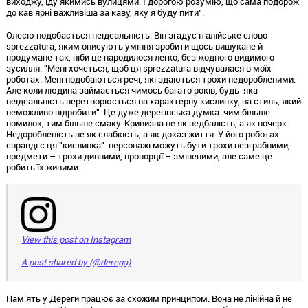
виходжу, іду якимись вулицями. І дорогою розумію, що сама подорож
до кав’ярні важливіша за каву, яку я буду пити".
Олесю подобається неідеальність. Він згадує італійське слово
sprezzatura, яким описують уміння зробити щось вишукане й
продумане так, ніби це народилося легко, без жодного видимого
зусилля. "Мені хочеться, щоб ця sprezzatura відчувалася в моїх
роботах. Мені подобаються речі, які здаються трохи недоробленими.
Але коли людина займається чимось багато років, будь-яка
неідеальність перетворюється на характерну кислинку, на стиль, який
неможливо підробити". Це дуже дерегівська думка: чим більше
помилок, тим більше смаку. Кривизна не як недбалість, а як почерк.
Недоробленість не як слабкість, а як доказ життя. У його роботах
справді є ця "кислинка": персонажі можуть бути трохи незграбними,
предмети – трохи дивними, пропорції – зміненими, але саме це
робить їх живими.
View this post on Instagram
A post shared by (@derega)
Пам’ять у Дереги працює за схожим принципом. Вона не лінійна й не