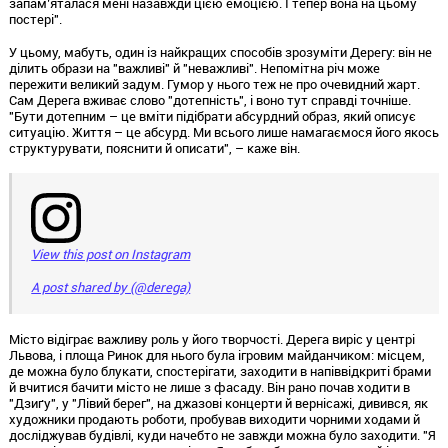
запам’яталася мені назавжди цією емоцією. І тепер вона на цьому
постері".
У цьому, мабуть, один із найкращих способів зрозуміти Дерегу: він не
ділить образи на "важливі" й "неважливі". Непомітна річ може
пережити великий задум. Гумор у нього теж не про очевидний жарт.
Сам Дерега вживає слово "дотепність", і воно тут справді точніше.
"Бути дотепним – це вміти підібрати абсурдний образ, який описує
ситуацію. Життя – це абсурд. Ми всього лише намагаємося його якось
структурувати, пояснити й описати", – каже він.
View this post on Instagram
A post shared by (@derega)
Місто відіграє важливу роль у його творчості. Дерега виріс у центрі
Львова, і площа Ринок для нього була ігровим майданчиком: місцем,
де можна було блукати, спостерігати, заходити в напіввідкриті брами
й вчитися бачити місто не лише з фасаду. Він рано почав ходити в
"Дзиґу", у "Лівий берег", на джазові концерти й вернісажі, дивився, як
художники продають роботи, пробував виходити чорними ходами й
досліджував будівлі, куди начебто не завжди можна було заходити. "Я