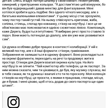
деталі. Олесь згадує патерн шпалер у своїй кімнаті: геометричний,
химерний, у приглушених кольорах. "Я досі пам’ятаю цей візерунок, бо
він був чудернацький і давав мені їжу для фантазування. Мені
хотілося зробити щось подібне: без одного чіткого меседжу, але з
багатьма маленькими елементами". У цьому місці стає зрозуміло,
чому постер такий густий. На ньому співіснують криголам, жаба,
сопілка, стілець, спогад про ковзанку, стікер на ноутбуці. І все це не
обов’язково має пояснюватися однією сюжетною лінією. Композиція,
каже Дерега, будується інтуїтивно: "Я вибираю речі і просто ставлю їх
поруч. Вони мають потенціал до діалогу, але він уже має розвиватися
сам".
Ця думка особливо добре працює в контексті колаборації. У ній є
великий постер, але є й інші формати: стікери, гравіювання.
Зображення не залишається в одному форматі. Воно розкладається
на окремі фрагменти, переходить на речі та продовжує жити в
просторі. Стікери для Дереги взагалі окрема культура. На його
ноутбуці їх не злічити. "Твій компʼютер або телефон, це як паспорт. За
ним можна сказати, чим ти цікавишся, де був, яку музику слухаєш, які
в тебе смаки, як ти думаєш і взагалі хто ти по гороскопу. Моя колекція
стікерів на ноутбуці, це проєкти, з якими я працював, спогади, місця,
де я бував. І мені цікаво, щоб хтось додав до свого паспорта ще один
штамп".