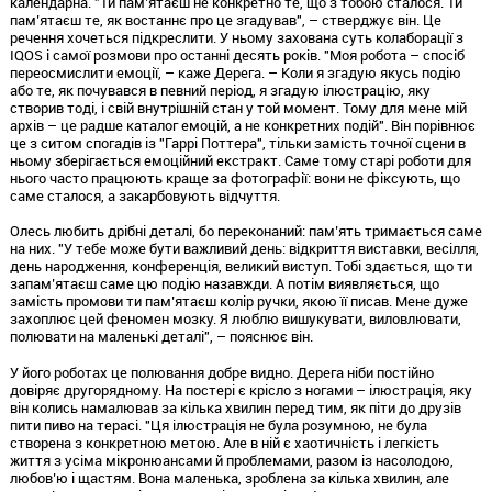
календарна. "Ти пам’ятаєш не конкретно те, що з тобою сталося. Ти
пам’ятаєш те, як востаннє про це згадував", – стверджує він. Це
речення хочеться підкреслити. У ньому захована суть колаборації з
IQOS і самої розмови про останні десять років. "Моя робота – спосіб
переосмислити емоції, – каже Дерега. – Коли я згадую якусь подію
або те, як почувався в певний період, я згадую ілюстрацію, яку
створив тоді, і свій внутрішній стан у той момент. Тому для мене мій
архів – це радше каталог емоцій, а не конкретних подій". Він порівнює
це з ситом спогадів із "Гаррі Поттера", тільки замість точної сцени в
ньому зберігається емоційний екстракт. Саме тому старі роботи для
нього часто працюють краще за фотографії: вони не фіксують, що
саме сталося, а закарбовують відчуття.
Олесь любить дрібні деталі, бо переконаний: пам’ять тримається саме
на них. "У тебе може бути важливий день: відкриття виставки, весілля,
день народження, конференція, великий виступ. Тобі здається, що ти
запам’ятаєш саме цю подію назавжди. А потім виявляється, що
замість промови ти пам’ятаєш колір ручки, якою її писав. Мене дуже
захоплює цей феномен мозку. Я люблю вишукувати, виловлювати,
полювати на маленькі деталі", – пояснює він.
У його роботах це полювання добре видно. Дерега ніби постійно
довіряє другорядному. На постері є крісло з ногами – ілюстрація, яку
він колись намалював за кілька хвилин перед тим, як піти до друзів
пити пиво на терасі. "Ця ілюстрація не була розумною, не була
створена з конкретною метою. Але в ній є хаотичність і легкість
життя з усіма мікронюансами й проблемами, разом із насолодою,
любов’ю і щастям. Вона маленька, зроблена за кілька хвилин, але