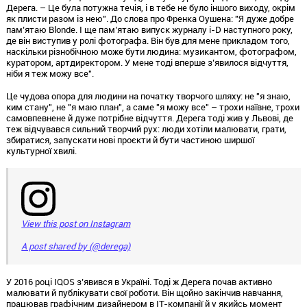
Дерега. – Це була потужна течія, і в тебе не було іншого виходу, окрім
як плисти разом із нею". До слова про Френка Оушена: "Я дуже добре
пам’ятаю Blonde. І ще пам’ятаю випуск журналу i-D наступного року,
де він виступив у ролі фотографа. Він був для мене прикладом того,
наскільки різнобічною може бути людина: музикантом, фотографом,
куратором, артдиректором. У мене тоді вперше з’явилося відчуття,
ніби я теж можу все".
Це чудова опора для людини на початку творчого шляху: не "я знаю,
ким стану", не "я маю план", а саме "я можу все" – трохи наївне, трохи
самовпевнене й дуже потрібне відчуття. Дерега тоді жив у Львові, де
теж відчувався сильний творчий рух: люди хотіли малювати, грати,
збиратися, запускати нові проєкти й бути частиною ширшої
культурної хвилі.
View this post on Instagram
A post shared by (@derega)
У 2016 році IQOS з’явився в Україні. Тоді ж Дерега почав активно
малювати й публікувати свої роботи. Він щойно закінчив навчання,
працював графічним дизайнером в ІТ-компанії й у якийсь момент