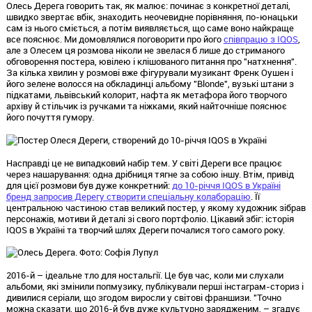
Олесь Дерега говорить так, як малює: починає з конкретної деталі,
швидко звертає вбік, знаходить неочевидне порівняння, по-юнацьки
сам із нього сміється, а потім виявляється, що саме воно найкраще
все пояснює. Ми домовлялися поговорити про його
співпрацю з IQOS
,
але з Олесем ця розмова ніколи не звелася б лише до стриманого
обговорення постера, ювілею і клішованого питання про "натхнення".
За кілька хвилин у розмові вже фігурували музикант Френк Оушен і
його зелене волосся на обкладинці альбому "Blonde", вузькі штани з
підкатами, львівський колорит, нафта як метафора його творчого
архіву й стільчик із ручками та ніжками, який найточніше пояснює
його почуття гумору.
Насправді це не випадковий набір тем. У світі Дереги все працює
через нашарування: одна дрібниця тягне за собою іншу. Втім, привід
для цієї розмови був дуже конкретний:
до 10-річчя IQOS в Україні
бренд запросив Дерегу створити спеціальну колаборацію
. Її
центральною частиною став великий постер, у якому художник зібрав
персонажів, мотиви й деталі зі свого портфоліо. Цікавий збіг: історія
IQOS в Україні та творчий шлях Дереги почалися того самого року.
2016-й – ідеальне тло для ностальгії. Це був час, коли ми слухали
альбоми, які змінили попмузику, публікували перші інстаграм-сториз і
дивилися серіали, що згодом виросли у світові франшизи. "Точно
можна сказати, що 2016-й був дуже культурно зарядженим, – згадує