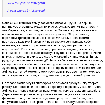
View this post on Instagram
A post shared by (@derega)
Одна з найцікавіших тем у розмові з Олесем – руки. На перший
погляд, усе очевидно: художник малює руками, що тут пояснювати.
Але Дерега швидко ускладнює просте. За десять років, каже він, у
нього змінилося саме розуміння інструменту. "Я зрозумів, що
передусім треба розвивати очі. Те, як ми бачимо, аналізуємо,
помічаємо культурні патерни й розпізнаємо речі навколо себе,
визначає, наскільки хорошими ми є як люди, що працюють із
візуальним". Раніше, пояснює він, працював швидше, активніше,
інтенсивніше. Тепер більше аналізує і шукає, де саме потрібен точний
штрих. "А проте, ти думаєш руками, – каже він. – Ти думаєш під час
руху, під час фізичної взаємодії. Це може бути папір і пензель, олівець,
стилус і планшет або навіть клавіатура, на якій ти пишеш. Усе одно ти
думаєш руками". Далі він порівнює творчий процес із мовленням: ідея
змінюється в той момент, коли починаєш її промовляти. Не тому, що
автор втрачає контроль, а тому, що сам процес – живий організм.
Ця фраза могла б бути епіграфом до розмови про будь-яку творчу
роботу. Ідея ніколи не доходить до фіналу в первісному вигляді. Вона
змінюється через матеріал, рух, помилку, темп, втому, випадковість.
Дерега навіть пропонує іншу оптику на мистецтво: важлива не
фінальна точка, а шлях між задумом і результатом. "Уяви, що я
задумав сходити в кав’ярню, – каже він. – Я сиджу вдома, збираюся,