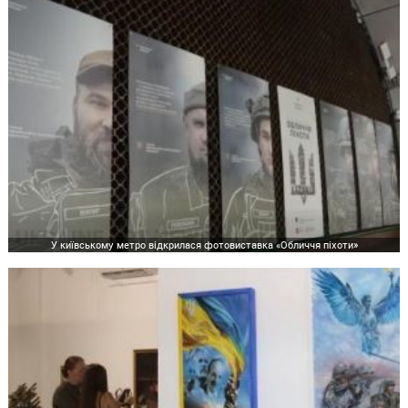
У київському метро відкрилася фотовиставка «Обличчя піхоти»