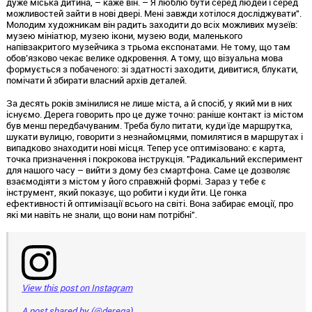
дуже міська дитина, – каже він. – Я люблю бути серед людей і серед
можливостей зайти в нові двері. Мені завжди хотілося досліджувати".
Молодим художникам він радить заходити до всіх можливих музеїв:
музею мініатюр, музею ікони, музею води, маленького
напівзакритого музейчика з трьома експонатами. Не тому, що там
обов’язково чекає велике одкровення. А тому, що візуальна мова
формується з побаченого: зі здатності заходити, дивитися, блукати,
помічати й збирати власний архів деталей.
За десять років змінилися не лише міста, а й спосіб, у який ми в них
існуємо. Дерега говорить про це дуже точно: раніше контакт із містом
був менш передбачуваним. Треба було питати, куди їде маршрутка,
шукати вулицю, говорити з незнайомцями, помилятися в маршрутах і
випадково знаходити нові місця. Тепер усе оптимізовано: є карта,
точка призначення і покрокова інструкція. "Радикальний експеримент
для нашого часу – вийти з дому без смартфона. Саме це дозволяє
взаємодіяти з містом у його справжній формі. Зараз у тебе є
інструмент, який показує, що робити і куди йти. Це гонка
ефективності й оптимізації всього на світі. Вона забирає емоції, про
які ми навіть не знали, що вони нам потрібні".
View this post on Instagram
A post shared by (@derega)