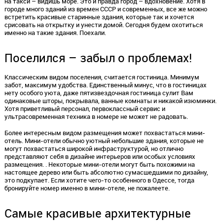
на такси – видишь море. Это и правда город – вдохновение. Хотя в
городе много зданий из времен СССР и современных, все же можно
встретить красивые старинные здания, которые так и хочется
срисовать на открытку и унести домой. Сегодня будем охотиться
именно на такие здания. Поехали.
Поселился – забыл о проблемах!
Классическим видом поселения, считается гостиница. Минимум
забот, максимум удобства. Единственный минус, что в гостиницах
нету особого уюта, даже пятизвездочная гостиница сулит Вам
одинаковые шторы, покрывала, ванные комнаты и никакой изюминки.
Хотя приветливый персонал, первоклассный сервис и
ультрасовременная техника в номере не может не радовать.
Более интересным видом размещения может похвастаться мини-
отель. Мини-отели обычно уютный небольшие здания, которые не
могут похвастаться широкой инфраструктурой, но отлично
представляют себя в дизайне интерьеров или особых условиях
размещения. . Некоторые мини-отели могут быть похожими на
настоящее дерево или быть абсолютно сумасшедшими по дизайну,
это подкупает. Если хотите чего-то особенного в Одессе, тогда
бронируйте номер именно в мини-отеле, не пожалеете.
Самые красивые архитектурные