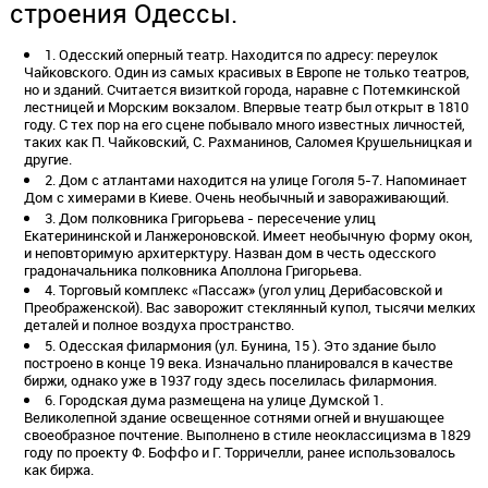
строения Одессы.
1. Одесский оперный театр. Находится по адресу: переулок
Чайковского. Один из самых красивых в Европе не только театров,
но и зданий. Считается визиткой города, наравне с Потемкинской
лестницей и Морским вокзалом. Впервые театр был открыт в 1810
году. С тех пор на его сцене побывало много известных личностей,
таких как П. Чайковский, С. Рахманинов, Саломея Крушельницкая и
другие.
2. Дом с атлантами находится на улице Гоголя 5-7. Напоминает
Дом с химерами в Киеве. Очень необычный и завораживающий.
3. Дом полковника Григорьева - пересечение улиц
Екатерининской и Ланжероновской. Имеет необычную форму окон,
и неповторимую архитерктуру. Назван дом в честь одесского
градоначальника полковника Аполлона Григорьева.
4. Торговый комплекс «Пассаж» (угол улиц Дерибасовской и
Преображенской). Вас заворожит стеклянный купол, тысячи мелких
деталей и полное воздуха пространство.
5. Одесская филармония (ул. Бунина, 15 ). Это здание было
построено в конце 19 века. Изначально планировался в качестве
биржи, однако уже в 1937 году здесь поселилась филармония.
6. Городская дума размещена на улице Думской 1.
Великолепной здание освещенное сотнями огней и внушающее
своеобразное почтение. Выполнено в стиле неоклассицизма в 1829
году по проекту Ф. Боффо и Г. Торричелли, ранее использовалось
как биржа.