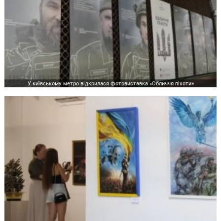
У київському метро відкрилася фотовиставка «Обличчя піхоти»