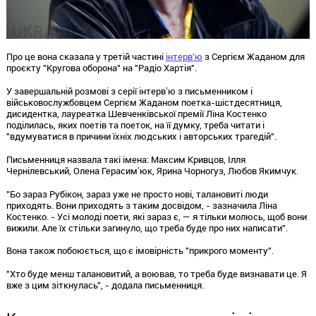
Про це вона сказала у третій частині
інтерв'ю
з Сергієм Жаданом для
проєкту "Кругова оборона" на "Радіо Хартія".
У завершальній розмові з серії інтервʼю з письменником і
військовослужбовцем Сергієм Жаданом поетка-шістдесятниця,
дисидентка, лауреатка Шевченківської премії Ліна Костенко
поділилась, яких поетів та поеток, на її думку, треба читати і
"вдумуватися в причини їхніх людських і авторських трагедій".
Письменниця назвала такі імена: Максим Кривцов, Ілля
Чернілевський, Олена Герасимʼюк, Ярина Чорногуз, Любов Якимчук.
"Бо зараз Рубікон, зараз уже не просто нові, талановиті люди
приходять. Вони приходять з таким досвідом, - зазначила Ліна
Костенко. - Усі молоді поети, які зараз є, — я тільки молюсь, щоб вони
вижили. Але їх стільки загинуло, що треба буде про них написати".
Вона також побоюється, що є імовірність "прикрого моменту".
"Хто буде менш талановитий, а воював, то треба буде визнавати це. Я
вже з цим зіткнулась", - додала письменниця.