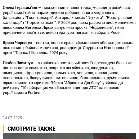
Олена Герасим'юк
— письменниця, волонтерка, учасниця російсько-
української війни, парамедикиня добровольчого медичного
батальйону "Госпітальєри". Авторка книжок "Глухота", "Розстрільний
календар" і "Тюремна пісня". У 2024 році вона разом із письменником і
військовим Євгеном Ліром запустила проєкт "Недописані", який
присвячено пам'яті людей літератури, чиї життя забрала Росія.
Ярина Чорногуз
- поетка, волонтерка, військовослужбовиця, морська
піхотиниця, бойова медикиня, розвідниця. Лауреатка Національної
премії Тараса Шевченка 2024 року.
Любов Якимчук
— українська поетка, чиї поезії перекладені більш як
півтора десятками мов, зокрема англійською, шведською,
німецькою, французькою, польською, чеською, словацькою,
словенською, білоруською, литовською, болгарською, румунською,
вірменською та івритом. Збірка "Абрикоси Донбасу" увійшла до
рейтингу "10 найкращих українських книг про АТО" за версією
українського Forbes.
14.07.2025
СМОТРИТЕ ТАКЖЕ