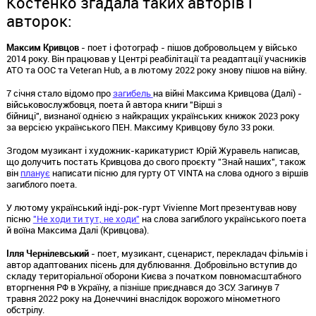
Костенко згадала таких авторів і
авторок:
Максим Кривцов
- поет і фотограф - пішов добровольцем у військо
2014 року. Він працював у Центрі реабілітації та реадаптації учасників
АТО та ООС та Veteran Hub, а в лютому 2022 року знову пішов на війну.
7 січня стало відомо про
загибель
на війні Максима Кривцова (Далі) -
військовослужбовця, поета й автора книги "Вірші з
бійниці", визнаної однією з найкращих українських книжок 2023 року
за версією українського ПЕН. Максиму Кривцову було 33 роки.
Згодом музикант і художник-карикатурист Юрій Журавель написав,
що долучить постать Кривцова до свого проєкту "Знай наших", також
він
планує
написати пісню для гурту OT VINTA на слова одного з віршів
загиблого поета.
У лютому український інді-рок-гурт Vivienne Mort презентував нову
пісню
"Не ходи ти тут, не ходи"
на слова загиблого українського поета
й воїна Максима Далі (Кривцова).
Ілля Чернілевський
- поет, музикант, сценарист, перекладач фільмів і
автор адаптованих пісень для дублювання. Добровільно вступив до
складу територіальної оборони Києва з початком повномасштабного
вторгнення РФ в Україну, а пізніше приєднався до ЗСУ. Загинув 7
травня 2022 року на Донеччині внаслідок ворожого мінометного
обстрілу.