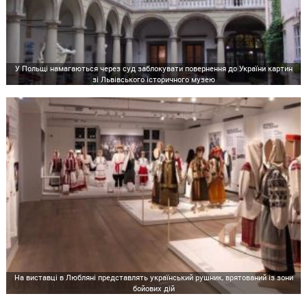
У Польщі намагаються через суд заблокувати повернення до України картин
зі Львівського історичного музею
На виставці в Любляні представлять український рушник, врятований із зони
бойових дій