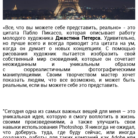
«Все, что вы можете себе представить, реально» - это
цитата Пабло Пикассо, которая описывает работу
молодого художника
Джастина
Петерса
.
Удивительно,
но лучше всего и всегда приходит эта цитата на ум,
когда он думает о новых концепциях. С помощью
рисования художник пытается изобразить свой
собственный мир сновидений, которые он сочетает
неожиданным и уникальным образом
с
сюрреалистичными
фотографическими
манипуляциями. Своим творчеством мастер хочет
показать людям, что все возможно, и может быть
реальным, если вы можете себе это представить.
"Сегодня одна из самых важных вещей для меня – это
уникальная идея, которую я смогу воплотить в жизнь
своими произведениями, а также улучшить свои
навыки использования Photoshop. Я никогда не ожидал,
что доберусь туда, где буду сейчас, или иногда
создавать работы для таких компаний, как Adobe или