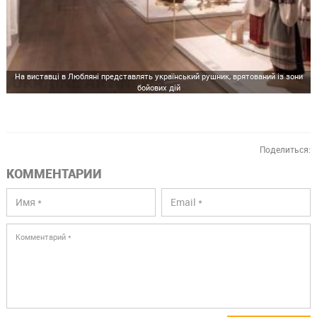
На виставці в Любляні представлять український рушник, врятований із зони
бойових дій
Поделиться:
КОММЕНТАРИИ