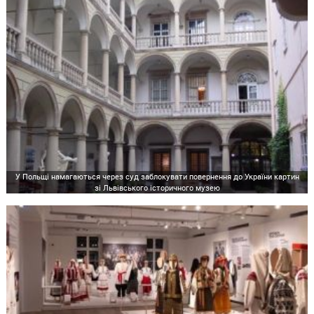
У Польщі намагаються через суд заблокувати повернення до України картин
зі Львівського історичного музею