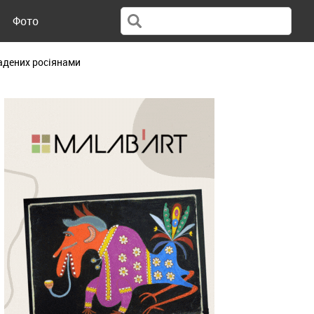
Фото
радених росіянами