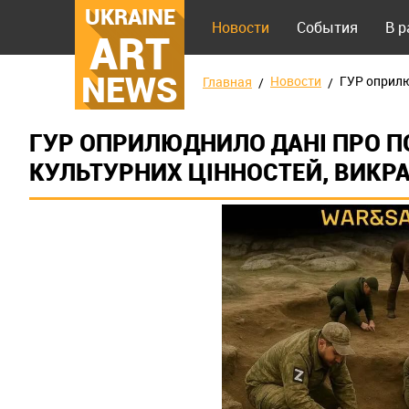
UKRAINE
Новости
События
В 
ART
NEWS
Новости
ГУР оприлю
Главная
ГУР ОПРИЛЮДНИЛО ДАНІ ПРО П
КУЛЬТУРНИХ ЦІННОСТЕЙ, ВИКР