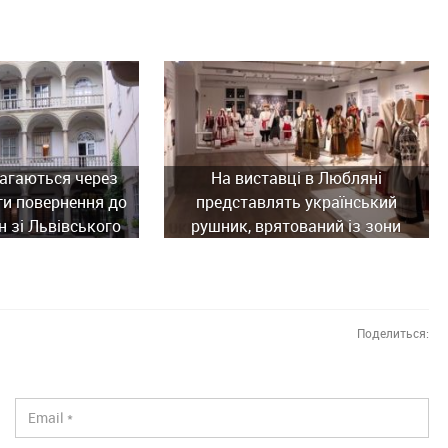
агаються через
На виставці в Любляні
ти повернення до
представлять український
н зі Львівського
рушник, врятований із зони
ного музею
бойових дій
Поделиться: