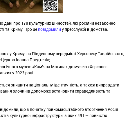
 дані про 178 культурних цінностей, які росіяни незаконно
ті та Криму. Про це
повідомили
у пресслужбі відомства.
пок у Криму: на Південному передмісті Херсонесу Таврійського,
«Церква Іоанна Предтечі»;
ологічного музею «Кам’яна Могила» до музею «Херсонес
авки» у 2023 році.
ається знищити національну ідентичність, а також виправдати
тування злочинів допоможе встановити справедливість та
повідомили, що з початку повномасштабного вторгнення Росія
єктів культурної інфраструктури, з яких 491 — повністю