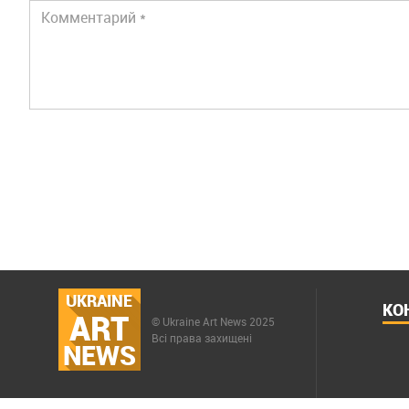
UKRAINE
КО
ART
© Ukraine Art News 2025
Всі права захищені
NEWS