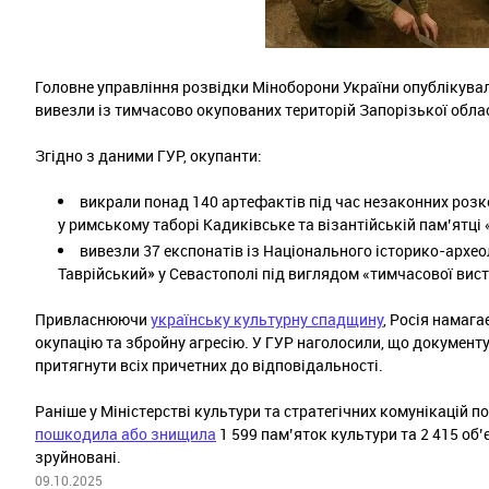
Головне управління розвідки Міноборони України опублікувало
вивезли із тимчасово окупованих територій Запорізької облас
Згідно з даними ГУР, окупанти:
викрали понад 140 артефактів під час незаконних розко
у римському таборі Кадиківське та візантійській пам’ятці 
вивезли 37 експонатів із Національного історико-архе
Таврійський» у Севастополі під виглядом «тимчасової вист
Привласнюючи
українську культурну спадщину
, Росія намаг
окупацію та збройну агресію. У ГУР наголосили, що докумен
притягнути всіх причетних до відповідальності.
Раніше у Міністерстві культури та стратегічних комунікацій 
пошкодила або знищила
1 599 пам’яток культури та 2 415 об’
зруйновані.
09.10.2025