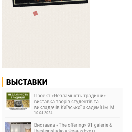
ВЫСТАВКИ
Проєкт «Незламність традицій»:
виставка творів студентів та
викладачів Київської академії ім. М.
Бойчука
10.04.2024
Виставка «The offering» 91 galerie &
thesteinstudio у Франкфурті