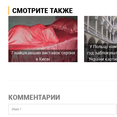
СМОТРИТЕ ТАКЖЕ
У Польщі нам
7 найцікавіших виставок серпня
суд заблокува
в Києві
України карти
історич
КОММЕНТАРИИ