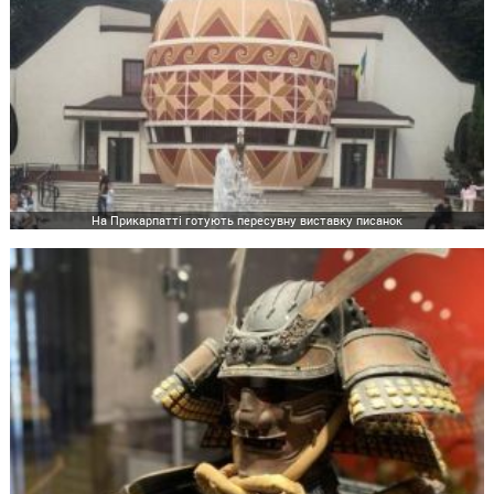
На Прикарпатті готують пересувну виставку писанок