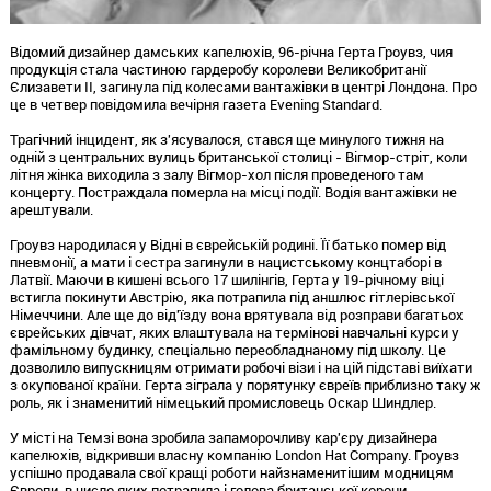
Відомий дизайнер дамських капелюхів, 96-річна Герта Гроувз, чия
продукція стала частиною гардеробу королеви Великобританії
Єлизавети II, загинула під колесами вантажівки в центрі Лондона. Про
це в четвер повідомила вечірня газета Evening Standard.
Трагічний інцидент, як з'ясувалося, стався ще минулого тижня на
одній з центральних вулиць британської столиці - Вігмор-стріт, коли
літня жінка виходила з залу Вігмор-хол після проведеного там
концерту. Постраждала померла на місці події. Водія вантажівки не
арештували.
Гроувз народилася у Відні в єврейській родині. Її батько помер від
пневмонії, а мати і сестра загинули в нацистському концтаборі в
Латвії. Маючи в кишені всього 17 шилінгів, Герта у 19-річному віці
встигла покинути Австрію, яка потрапила під аншлюс гітлерівської
Німеччини. Але ще до від'їзду вона врятувала від розправи багатьох
єврейських дівчат, яких влаштувала на термінові навчальні курси у
фамільному будинку, спеціально переобладнаному під школу. Це
дозволило випускницям отримати робочі візи і на цій підставі виїхати
з окупованої країни. Герта зіграла у порятунку євреїв приблизно таку ж
роль, як і знаменитий німецький промисловець Оскар Шиндлер.
У місті на Темзі вона зробила запаморочливу кар'єру дизайнера
капелюхів, відкривши власну компанію London Hat Company. Гроувз
успішно продавала свої кращі роботи найзнаменитішим модницям
Європи, в число яких потрапила і голова британської корони.