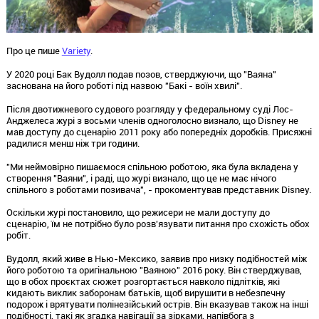
Про це пише
Variety
.
У 2020 році Бак Вудолл подав позов, стверджуючи, що "Ваяна"
заснована на його роботі під назвою "Бакі - воїн хвилі".
Після двотижневого судового розгляду у федеральному суді Лос-
Анджелеса журі з восьми членів одноголосно визнало, що Disney не
мав доступу до сценарію 2011 року або попередніх доробків. Присяжні
радилися менш ніж три години.
"Ми неймовірно пишаємося спільною роботою, яка була вкладена у
створення "Ваяни", і раді, що журі визнало, що це не має нічого
спільного з роботами позивача", - прокоментував представник Disney.
Оскільки журі постановило, що режисери не мали доступу до
сценарію, їм не потрібно було розв'язувати питання про схожість обох
робіт.
Вудолл, який живе в Нью-Мексико, заявив про низку подібностей між
його роботою та оригінальною "Ваяною" 2016 року. Він стверджував,
що в обох проєктах сюжет розгортається навколо підлітків, які
кидають виклик заборонам батьків, щоб вирушити в небезпечну
подорож і врятувати полінезійський острів. Він вказував також на інші
подібності, такі як згадка навігації за зірками, напівбога з