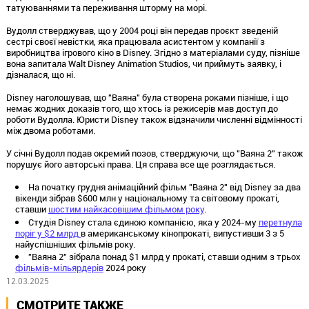
татуюваннями та переживання шторму на морі.
Вудолл стверджував, що у 2004 році він передав проєкт зведеній
сестрі своєї невістки, яка працювала асистентом у компанії з
виробництва ігрового кіно в Disney. Згідно з матеріалами суду, пізніше
вона запитала Walt Disney Animation Studios, чи приймуть заявку, і
дізналася, що ні.
Disney наголошував, що "Ваяна" була створена роками пізніше, і що
немає жодних доказів того, що хтось із режисерів мав доступ до
роботи Вудолла. Юристи Disney також відзначили численні відмінності
між двома роботами.
У січні Вудолл подав окремий позов, стверджуючи, що "Ваяна 2" також
порушує його авторські права. Ця справа все ще розглядається.
На початку грудня анімаційний фільм "Ваяна 2" від Disney за два
вікенди зібрав $600 млн у національному та світовому прокаті,
ставши
шостим найкасовішим фільмом року
.
Студія Disney стала єдиною компанією, яка у 2024-му
перетнула
поріг у $2 млрд
в американському кінопрокаті, випустивши 3 з 5
найуспішніших фільмів року.
"Ваяна 2" зібрала понад $1 млрд у прокаті, ставши одним з трьох
фільмів-мільярдерів
2024 року
12.03.2025
СМОТРИТЕ ТАКЖЕ