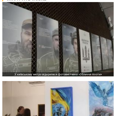
У київському метро відкрилася фотовиставка «Обличчя піхоти»