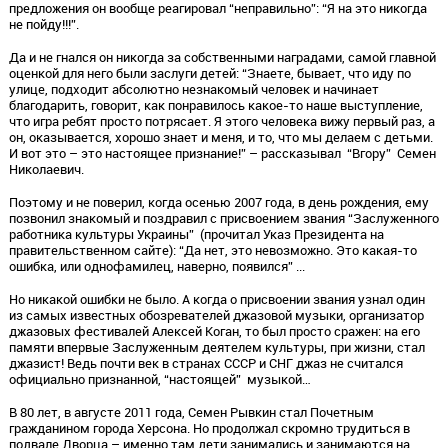
предложения он вообще реагировал “неправильно”: “Я на это никогда
не пойду!!!”.
Да и не гнался он никогда за собственными наградами, самой главной
оценкой для него были заслуги детей: “Знаете, бывает, что иду по
улице, подходит абсолютно незнакомый человек и начинает
благодарить, говорит, как понравилось какое-то наше выступление,
что игра ребят просто потрясает. Я этого человека вижу первый раз, а
он, оказывается, хорошо знает и меня, и то, что мы делаем с детьми.
И вот это – это настоящее признание!” – рассказывал “Вгору” Семен
Николаевич.
Поэтому и не поверил, когда осенью 2007 года, в день рождения, ему
позвонил знакомый и поздравил с присвоением звания “Заслуженного
работника культуры Украины” (прочитал Указ Президента на
правительственном сайте): “Да нет, это невозможно. Это какая-то
ошибка, или однофамилец, наверно, появился” ...
Но никакой ошибки не было. А когда о присвоении звания узнал один
из самых известных обозревателей джазовой музыки, организатор
джазовых фестивалей Алексей Коган, то был просто сражен: на его
памяти впервые Заслуженным деятелем культуры, при жизни, стал
джазист! Ведь почти век в странах СССР и СНГ джаз не считался
официально признанной, “настоящей” музыкой…
В 80 лет, в августе 2011 года, Семен Рывкин стал Почетным
гражданином города Херсона. Но продолжал скромно трудиться в
подвале Дворца,– именно там дети занимались и занимаются на