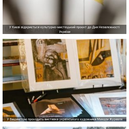
У Києві відкриється культурно-мистецький проєкт до Дня Незалежності
України
У Вашингтоні проходить виставка українського художника Миколи Журавля