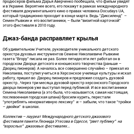
продюсеров фильма Дарья Аверченко пообещала, что фильм увидят
и в Украине. Вероятнее всего, его покажут в рамках международного
фестиваля документального кино о правах человека Docudays UA,
который традиционно проходит в конце марта. Ведь “Диксиленд” –
Семен Рывкин и его воспитанники, – были “визитной карточкой”
этого фестиваля в 2010 году.
Джаз-банда расправляет крылья
Об удивительном Учителе, руководителе уникального детского
оркестра духовых инструментов Семене Николаевиче Рывкине
газета “Вгору” писала не раз. Более пятидесяти лет работал он в
городском Дворце детского и юношеского творчества (раньше –
Дворец пионеров). А началось все совершенно случайно – приехал из
Николаева, поступил учиться в Херсонское училище культуры и искал
работу, пришел во Дворец пионеров и предложил создать духовой
оркестр…Через три месяца духовой оркестр херсонского Городского
дворца пионеров уже выступал перед публикой. И все воспитанники
Семена Николаевича (а это была, что называется, самая настоящая,
послевоенная городская шпана) бросили курить, перестали
“употреблять ненормативную лексику” и – забыли, что такое “тройки
– двойки” в школах.
Коллектив – лауреат Международного детского джазового
фестиваля памяти Леонида Утесова в Одессе, “рвет публику” на
“взрослых” джазовых фестивалях...