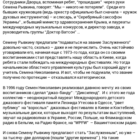
Сотрудники Дворца, вспоминая ребят, “прошедших” через руки
Семена Рывкина, говорят: “Мы – никого не потеряли”. Среди его
бывших кружковцев (ведь оркестр официально был сначала – кружок
духовых инструментов) – и слесарь, и “Серебряный саксофон
Украины” , и бывший министр здравоохранения Крыма, и лауреаты
международных музыкальных конкурсов, и директор завода, и
руководитель группы “Доктор Ватсон” …
Семену Рывкину предлагали “подаваться на звание Заслуженного”
довольно часто, сколько – даже и не перечислить. Очень настойчиво
уговаривали его, начиная еще с 1973-го года, когда он со своими
воспитанниками стал представлять нашу область в Киеве, когда
ребята стали побеждать на международных фестивалях. Но тогда
начальником областного управления культуры был хороший друг и
учитель Семена Николаевича. И вот, чтобы не подумали, что звание
получено по протекции – отказывался категорически.
В 1996 году Семен Николаевич реализовал давнюю мечту: из своих
воспитанников сделал “джаз-банду” : “Диксиленд”. И с этого же года
коллектив – неоднократный лауреат Международного детского
джазового фестиваля памяти Леонида Утесова в Одессе, “рвет
публику” на “взрослых” джазовых фестивалях в Киеве и Коктебеле,
музыкальные диски, которые выходят по результатам выступлений,
звучат на радиоволнах в Украине, России, Польше, на Фламандском
радио в Бельгии, на Радио Франсе, на “WPFW” – Вашингтонском радио.
И снова Семену Рывкину предлагают стать “Заслуженным”, но уже –
за тысячу-две долларов (пошли “другие времена” ). На такие