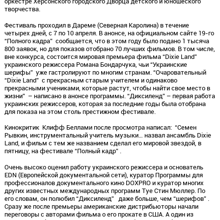
оркестре Херсонского городского Дворца детского и юношеского
творчества.
Фестиваль проходил в Дареме (Северная Каролина) в течение
четырех дней, с 7 по 10 апреля. В анонсе, на официальном сайте 19-го
“Полного кадра” сообщается, что в этом году было подано 1 тысяча
800 заявок, но для показов отобрано 70 лучших фильмов. В том числе,
вне конкурса, состоится мировая премьера фильма “Dixie Land”
украинского режиссера Романа Бондарчука, чьи “Украинские
шерифы” уже гастролируют по многим странам. “Очаровательный
“Dixie Land” с прекрасным старым учителем и одинаково
прекрасными учениками, которые растут, чтобы найти свое место в
жизни” – написано в анонсе программы. “Диксиленд” – первая работа
украинских режиссеров, которая за последние годы была отобрана
для показа на этом столь престижном фестивале.
Кинокритик Клифф Беллами после просмотра написал: “Семен
Рывкин, инструментальный учитель музыки… назвал ансамбль Dixie
Land, и фильм с тем же названием сделал его мировой звездой, в
пятницу, на фестивале “Полный кадр” .
Очень высоко оценил работу украинского режиссера и основатель
EDN (Европейской документальной сети), куратор Программы для
профессионалов документального кино DOXPRO и куратор многих
других известных международных программ Туе Стин Мюллер. По
его словам, он полюбил “Диксиленд” даже больше, чем “шерифов” .
Сразу же после премьеры американские дистрибьюторы начали
переговоры с авторами фильма о его прокате в США. А один из