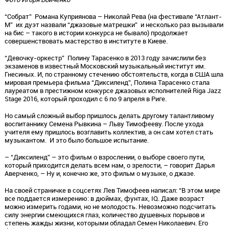
“Собрат” Романа Куприянова – Николай Рева (на фестивале “Атлант-
М” их дуэт назвали “джазовые матрешки” и несколько раз вызывали
на бис – такого в истории конкурса не бывало) продолжает
совершенствовать мастерство в институте в Киеве.
“Девочку-оркестр” Полину Тарасенко в 2013 году зачислили без
экзаменов в известный Московский музыкальный институт им.
Гнесиных. И, по странному стечению обстоятельств, когда в США шла
мировая премьера фильма “Диксиленд”, Полина Тарасенко стала
лауреатом в престижном конкурсе джазовых исполнителей Riga Jazz
Stage 2016, который проходил с 6 по 9 апреля в Риге.
Но самый сложный выбор пришлось делать другому талантливому
воспитаннику Семена Рывкина – Льву Тимофееву. После ухода
учителя ему пришлось возглавить коллектив, а он сам хотел стать
музыкантом. И это было большое испытание.
– “Диксиленд” – это фильм о взрослении, о выборе своего пути,
который приходится делать всем нам, о зрелости, – говорит Дарья
Аверченко, – Ну и, конечно же, это фильм о музыке, о джазе.
На своей страничке в соцсетях Лев Тимофеев написал: “В этом мире
все поддается измерению: в дюймах, фунтах, IQ. Даже возраст
можно измерить годами, но не молодость. Невозможно подсчитать
силу энергии смеющихся глаз, количество душевных порывов и
степень жажды жизни, которыми обладал Семен Николаевич. Его