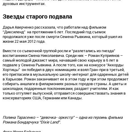
духовых инструментах.
Звезды старого подвала
Дарья Аверченко рассказала, что работали над фильмом
“Диксиленд” на протяжении 6 лет. Последний год съемок
продолжался уже после смерти Семена Рывкина, который ушел из
жизни 22 мая 2012 года.
Вместе со съемочной группой росли и “разлетались из гнезда”
воспитанники Смена Николаевича. Среди них – Роман Куприянов –
самый молодой джазист мира, начавший свою карьеру в 6 лет в
подвале у Семена Рывкина. А после того, как на конкурсе “Аккорды
Хортицы” он победил в двух номинациях и взял Гран-при в третьей,
его пригласили в музыкальную школу-интернат для одаренных детей
в Харькове. Роман заканчивает ее в этом году и при этом продолжает
собирать аншлаги в филармониях разных городов страны. А цветы и
шоколадки, подаренные поклонниками, раздает учителям. И как
только отгуляет выпускной, отправится совершенствовать знания в
консерваториях США, Германии или Канады.
Полина Тарасенко – “девочка- оркестр” – одна из героинь фильма
Романа Бондарчука “Dixiе Land”.
Фото Игоря Бойченко