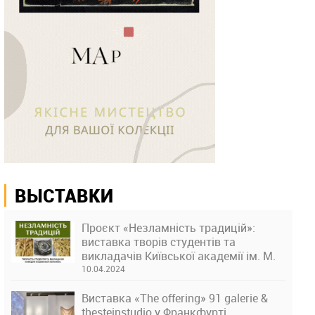
ВЫСТАВКИ
Проєкт «Незламність традицій»:
виставка творів студентів та
викладачів Київської академії ім. М.
Бойчука
10.04.2024
Виставка «The offering» 91 galerie &
thesteinstudio у Франкфурті