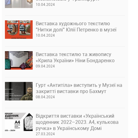
10.04.2024
Виставка художнього текстилю
"Нитки долі" Юлії Петренко в музеї
10.04.2024
Виставка текстилю та живопису
«Крила України» Ніни Бондаренко
09.04.2024
Гурт «Антитіла» виступить у Музеї на
закритті виставки про Бахмут
08.04.2024
Відкриття виставки «Український
щоденник 2022–2023. А4, кулькова
ручка» в Українському Домі
27.03.2024