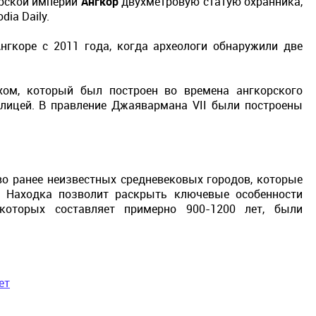
ерской империи
Ангкор
двухметровую статую охранника,
ia Daily.
Ангкоре с 2011 года, когда археологи обнаружили две
хом, который был построен во времена ангкорского
олицей. В правление Джаявармана VII были построены
о ранее неизвестных средневековых городов, которые
. Находка позволит раскрыть ключевые особенности
 которых составляет примерно 900-1200 лет, были
ет
а