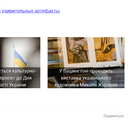
и удивительные артефакты
ється культурно-
У Вашингтоні проходить
проєкт до Дня
виставка українського
сті України
художника Миколи Журавля
Поделиться: