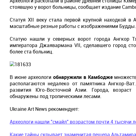
Археологи раскопали в районе древней столицы Кхм
стоявшую у ворот больницы, сообщает издание Cambod
Статуя XII веку стала первой крупной находкой в 
масштабные резные работы с изображениями Будды.
Статую нашли у северных ворот города Ангкор Т
императора Джаявармана VII, сделавшего город ст
более ста больниц.
В июне археологи
обнаружили в Камбодже
множеств
располагаются недалеко от памятника Ангкор-Ват
развития Юго-Восточной Азии. Города, возраст
обнаружены под тропическими лесами.
Ukraine Art News рекомендует:
Археологи нашли "смайл" возрастом почти 4 тысячи л
Какие тайны скрывает знаменитая пещера Альтамир