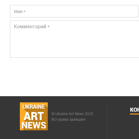
UKRAINE
КО
ART
© Ukraine Art News 2025
Всі права захищені
NEWS