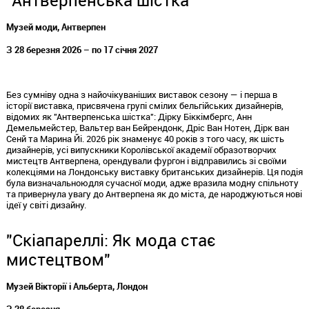
Музей моди, Антверпен
З 28 березня 2026 – по 17 січня 2027
Без сумніву одна з найочікуваніших виставок сезону — і перша в
історії виставка, присвячена групі смілих бельгійських дизайнерів,
відомих як "
Антверпенська
шістка": Дірку Біккімбергс, Анн
Демельмейстер, Вальтер ван Бейрендонк, Дріс Ван Нотен, Дірк ван
Сенй та Марина Йі. 2026 рік знаменує 40 років з того часу, як шість
дизайнерів, усі випускники Королівської академії образотворчих
мистецтв Антверпена, орендували фургон і відправились зі своїми
колекціями на Лондонську виставку британських
дизайнерів. Ця
подія
була
визначальною
для
сучасної моди, адже
вразила
модну спільноту
та привернула увагу до Антверпена як до міста, де народжуються нові
ідеї у світі дизайну.
"
Скіапареллі
: Як мода стає
мистецтвом"
Музей Вікторії і Альберта, Лондон
З 28 березня