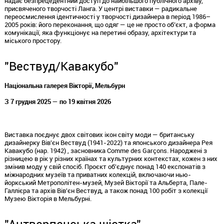
надає безпрецедентний доступ до найбільшого публічного архіву,
присвяченого творчості Ланга. У центрі виставки — радикальне
переосмислення ідентичності у творчості дизайнера в період
1986–
2005
років: його переконання, що одяг — це не просто
об’єкт
, а форма
комунікації, яка функціонує на перетині образу, архітектури та
міського простору.
"
Вествуд/Кавакубо
"
Національна
галерея
Вікторії, Мельбурн
З 7 грудня 2025 — по 19 квітня 2026
Виставка поєднує двох світових ікон світу моди — британську
дизайнерку Вів'єн Вествуд (
1941
-
2022
) та японського дизайнера Рея
Кавакубо
(нар. 1942) , засновника
Comme des Garçons
. Народжені з
різницею в рік у різних країнах та культурних контекстах, кожен з них
змінив моду у свій спосіб.
Проєкт
об'єднує
понад 140
експонатів
з
міжнародних музеїв та приватних колекцій, включаючи
нью
-
йоркський
Метрополітен-музей, Музей Вікторії та Альберта,
Пале
-
Галлієра
та архів Вів'єн Вествуд, а також понад
100
робіт з колекції
Музею Вікторія в Мельбурні.
"
Антверпенська
шістка"