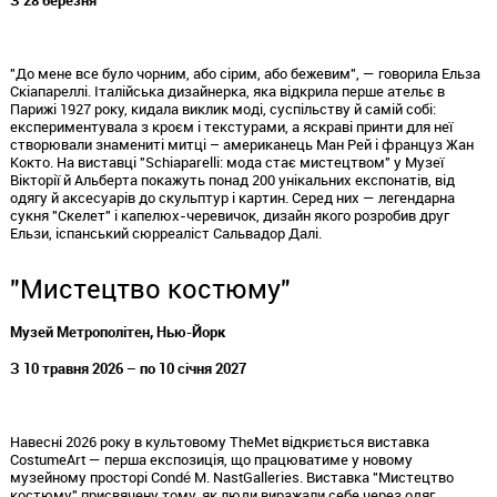
"До мене все було чорним, або сірим, або бежевим", — говорила Ельза
Скіапареллі
. Італійська дизайнерка, яка відкрила перше ательє в
Парижі 1927 року, кидала виклик моді, суспільству й самій собі:
експериментувала з кроєм і текстурами, а яскраві
принти
для неї
створювали знамениті митці – американець Ман Рей і француз Жан
Кокто
. На виставці "
Schiaparelli
: мода стає мистецтвом" у Музеї
Вікторії й Альберта покажуть понад 200 унікальних експонатів, від
одягу й аксесуарів до скульптур і картин. Серед них — легендарна
сукня "Скелет" і капелюх-черевичок, дизайн якого розробив друг
Ельзи, іспанський сюрреаліст Сальвадор Далі.
"Мистецтво костюму"
Музей Метрополітен,
Нью
-Йорк
З 10 травня 2026 – по 10 січня 2027
Навесні 2026 року в культовому
The
Met
відкриється виставка
Costume
Art
— перша експозиція, що працюватиме у новому
музейному просторі
Condé
M.
Nast
Galleries
. Виставка "Мистецтво
костюму" присвячену тому, як люди виражали себе через одяг