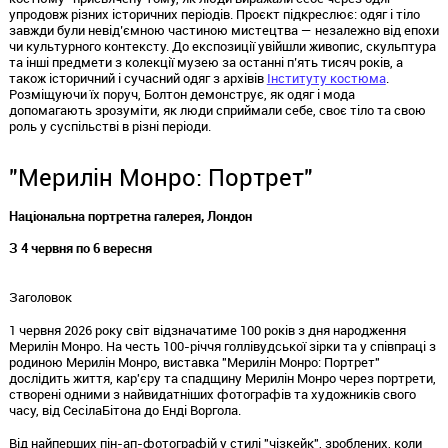
упродовж різних історичних періодів.
Проєкт
підкреслює: одяг і тіло
завжди були
невід’ємною
частиною мистецтва — незалежно від епохи
чи культурного контексту. До експозиції увійшли живопис, скульптура
та інші предмети з колекції музею за останні
п’ять
тисяч років, а
також історичний і сучасний одяг з архівів
Інституту костюма
.
Розміщуючи їх поруч, Болтон демонструє, як одяг і мода
допомагають зрозуміти, як люди сприймали себе, своє тіло та свою
роль у суспільстві в різні періоди.
"Мерилін Монро: Портрет"
Національна портретна галерея, Лондон
З 4 червня по 6 вересня
Заголовок
1 червня 2026 року світ відзначатиме
100
років з дня народження
Мерилін Монро. На честь
100
-
річчя
голлівудської зірки та у співпраці з
родиною Мерилін Монро, виставка "Мерилін Монро: Портрет"
дослідить життя, кар'єру та спадщину Мерилін Монро через портрети,
створені одними з найвидатніших фотографів та художників свого
часу, від
Сесіла
Бітона
до Енді Воргола.
Від найперших пін-
ап
-фотографій у стилі "
чізкейк
", зроблених, коли