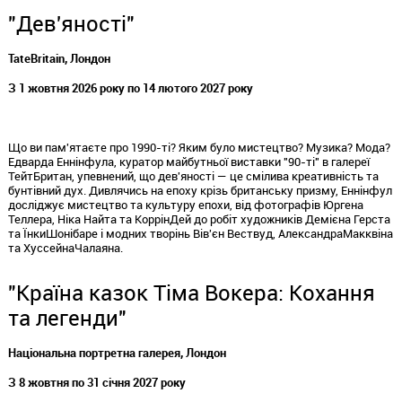
"Дев'яності"
Tate
Britain
, Лондон
З 1 жовтня 2026 року по 14 лютого 2027 року
Що ви пам'ятаєте про
1990
-ті? Яким було мистецтво? Музика? Мода?
Едварда
Еннінфула
, куратор майбутньої виставки "
90
-ті" в галереї
Тейт
Британ
, упевнений, що
дев'яності
— це смілива креативність та
бунтівний дух. Дивлячись на епоху крізь британську призму,
Еннінфул
досліджує мистецтво та культуру епохи, від фотографів Юргена
Теллера, Ніка Найта та
Коррін
Дей
до робіт художників Демієна
Герста
та
Їнки
Шонібаре
і модних творінь Вів'єн Вествуд,
Александра
Макквіна
та
Хуссейна
Чалаяна
.
"Країна казок
Тіма
Вокера: Кохання
та легенди"
Національна портретна галерея, Лондон
З 8 жовтня по 31 січня 2027 року