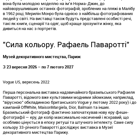
вона була молодою моделлю на ім'я Норма-Джин, до
найзворушливіших останніх фотографій, зроблених на пляжі в Малібу
в 1962 році, Мерилін Монро була однією з найбільш
фотографованих
людей у
​​світі
. На виставці також будуть представлені особисті речі,
такі як книги, сценарії та одяг, щоб краще зрозуміти жінку, яка
дивиться на нас з портретів.
"Сила кольору. Рафаель Паваротті"
Музей декоративного мистецтва, Париж
З 23 вересня 2026 – по 7 лютого 2027
Vogue US, вересень 2022
Перша персональна виставка надзвичайного бразильського Рафаеля
Паваротті, відомого вже
культовими
модними
зйомками, наприклад
,
"вірусною" обкладинкою британського
Vogue
у лютому
2022
року) і до
кампаній
Off
White
,
Maison
Margiela
,
Dior
,
Balmain
та інших.
Бразильський фотограф фактично започаткував нову еру
фешн
-
фотографії — еру, де колір максимально насичений і яскравий, що
особливо
цінується в епоху ретуші та штучного інтелекту. Саме силу
кольору
33
-річного Паваротті досліджує виставка в Музеї
декоративного мистецтва Парижу.