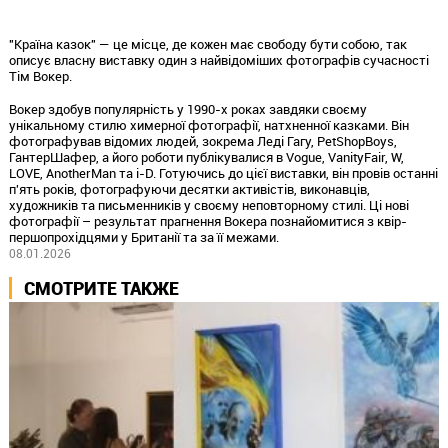
"Країна казок" — це місце, де кожен має свободу бути собою, так
описує власну виставку один з найвідоміших фотографів сучасності
Тім Вокер.
Вокер здобув популярність у
1990
-х роках завдяки своєму
унікальному стилю химерної фотографії, натхненної казками. Він
фотографував відомих людей, зокрема Леді Гагу,
Pet
Shop
Boys
,
Га
нтер
Шафер
, а його роботи публікувалися в
Vogue
,
Vanity
Fair
, W,
LOVE
,
Another
Man
та i-D. Готуючись до цієї виставки, він провів останні
п'ять років, фотографуючи десятки активістів, виконавців,
художників та письменників у своєму неповторному стилі. Ці нові
фотографії – результат прагнення Вокера познайомитися з
квір
-
першопрохідцями у Британії та за її межами.
08.01.2026
СМОТРИТЕ ТАКЖЕ