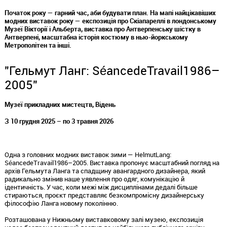
Початок року — гарний час, аби будувати план. На мапі найцікавіших
модних виставок року — експозиція про
Скіапареллі
в лондонському
Музеї Вікторії і Альберта, виставка про
Антверпенську
шістку в
Антверпені, масштабна історія костюму в
нью
-
йоркському
Метрополітен та інші.
"Гельмут Ланг:
Séance
de
Travail
1986–
2005
"
Музеї прикладних мистецтв, Відень
З 10
грудня
2025 – по 3 травня 2026
Одна з головних модних виставок зими —
Helmut
Lang
:
Séance
de
Travail
1986–2005
. Виставка пропонує масштабний погляд на
архів Гельмута Ланга та спадщину авангардного дизайнера, який
радикально змінив наше уявлення про одяг, комунікацію й
ідентичність. У час, коли межі між дисциплінами дедалі більше
стираються,
проєкт
представляє безкомпромісну дизайнерську
філософію Ланга новому поколінню.
Розташована у Нижньому виставковому залі музею, експозиція