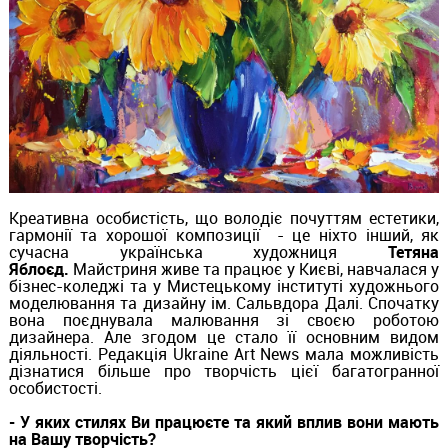
Креативна особистість, що володіє почуттям естетики,
гармонії та хорошої композиції - це ніхто інший, як
сучасна українська художниця
Тетяна
Яблоєд.
Майстриня живе та працює у Києві, навчалася у
бізнес-коледжі та у Мистецькому інституті художнього
моделювання та дизайну ім. Сальвдора Далі. Спочатку
вона поєднувала малювання зі своєю роботою
дизайнера. Але згодом це стало її основним видом
діяльності. Редакція Ukraine Art News мала можливість
дізнатися більше про творчість цієї багатогранної
особистості.
- У яких стилях Ви працюєте та який вплив вони мають
на Вашу творчість?