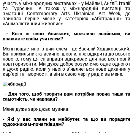
участь у міжнародних виставках - у Майямі, Англії, Італії
та Турречині. А також у міжнародній виставці та
змаганні Contemporary Arts Ukrainian Art Week, де
зайняла перше місце у категоріях «Абстракція» та
«Анімалістичний живопис».
- Кого зі своїх близьких, можливо знайомих, ви
вважаєте своїм учителем?
Мені пощастило із вчителем - це Василій Ходаковський.
Він прихильник класичної школи, я ж відкрита до всього
нового, тому ця співпраця відкриває для нас все нові й
нові горизонти. Ми дуже добре розуміємо одне одного і
я дуже радію, коли у нього з’являється нове дихання у
кар’єрі та творчості, а він в свою чергу радіє за мене.
- Для того, щоб творити вам потрібна повна тиша та
самотність, чи навпаки?
Мене дуже заряджає музика.
- Які у вас плани на майбутнє та що ви порадите
художникам-початківцям?