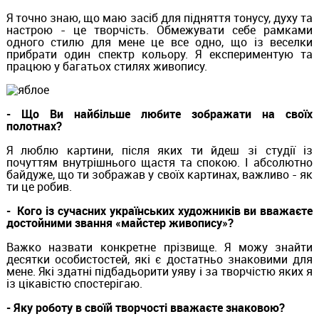
Я точно знаю, що маю засіб для підняття тонусу, духу та
настрою - це творчість. Обмежувати себе рамками
одного стилю для мене це все одно, що із веселки
прибрати один спектр кольору. Я експериментую та
працюю у багатьох стилях живопису.
- Що Ви найбільше любите зображати на своїх
полотнах?
Я люблю картини, після яких ти йдеш зі студії із
почуттям внутрішнього щастя та спокою. І абсолютно
байдуже, що ти зображав у своїх картинах, важливо - як
ти це робив.
- Кого із сучасних українських художників ви вважаєте
достойними звання «майстер живопису»?
Важко назвати конкретне прізвище. Я можу знайти
десятки особистостей, які є достатньо знаковими для
мене. Які здатні підбадьорити уяву і за творчістю яких я
із цікавістю спостерігаю.
- Яку роботу в своїй творчості вважаєте знаковою?