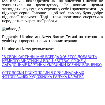
Мої плани - викладатися на 100 відсотків і ніколи не
зупинятися на досягнутому. За новими ідеями
заглядати не у гугл, а у середину себе і прислухатися, що
підказує серце. Головне - щоб тобі самому було добре
від своєї творчості. Тоді і твоя позитивна енергетика
передасться через твої роботи.
Редакція Ukraine Art News бажає Тетяні натхнення та
успіхів у підкоренні нових творчих вершин.
Ukraine Art News рекомендує:
"В СВОИ КАРТИНЫ МНЕ ВСЕГДА ХОЧЕТСЯ ДОБАВИТЬ
НЕМНОГО МИСТИКИ И ВОЛШЕБСТВА": ЯРКИЕ И
ЗАГАДОЧНЫЕ КАРТИНЫ УКРАИНКИ КСЕНИИ БОБЧЕНКО
ОТГОЛОСКИ ПСИХОЛОГИИ В ОРИГИНАЛЬНЫХ
ФОТОГРАФИЯХ ХУДОЖНИКА РАЛУКА КАРАГЕА