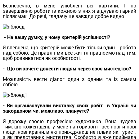
Безперечно, в мене улюблені всі картини. І по
завершенню роботи із кожною з них я відчуваю гарний
післясмак. До речі, глядачу це завжди добре видно.
- На вашу думку, у чому критерій успішності?
Я впевнена, що критерій може бути тільки один - робота
над собою. Це праця і ми все життя працюємо над тим,
щоб розвиватися як особистості.
- Що ви хочете донести людям через своє мистецтво?
Можливість вести діалог один з одним та із самим
собою.
- Ви організовували виставку своїх робіт в Україні чи
закордоном чи, можливо, плануєте?
Я дорожу своєю професією художника. Вона чудова
тим, що кожен день у мене на горизонті все нові й нові
люди, нові країни, в які приїжджаєш не тільки як турист,
а як представник мистецтва. Особисто я вже приймала