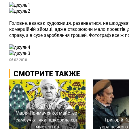
Головне, вважає художниця, развиватися, не шкодуват
комерційній зйомці, адже створюючи мало проектів д
справу, а в сухе заробляння грошей.
Фотограф все ж п
06.02.2018
СМОТРИТЕ ТАКЖЕ
Марія Примаченко: майстер-
самоучка, яка підкорила світ
Григорій К
мистецтва
українського 