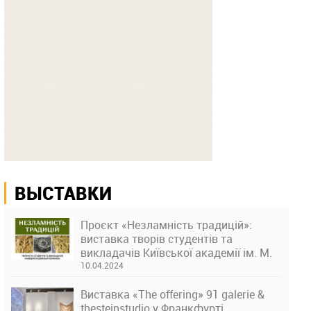
ВЫСТАВКИ
Проєкт «Незламність традицій»:
виставка творів студентів та
викладачів Київської академії ім. М.
Бойчука
10.04.2024
Виставка «The offering» 91 galerie &
thesteinstudio у Франкфурті