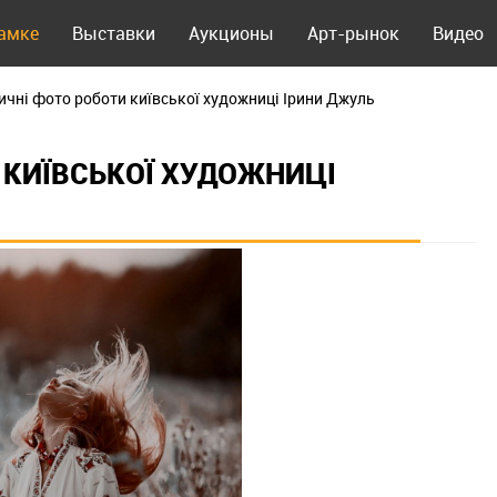
рамке
Выставки
Аукционы
Арт-рынок
Видео
ичні фото роботи київської художниці Ірини Джуль
 КИЇВСЬКОЇ ХУДОЖНИЦІ