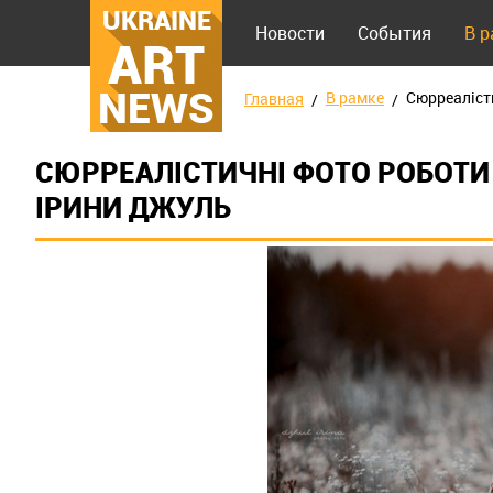
UKRAINE
Новости
События
В 
ART
NEWS
В рамке
Сюрреаліст
Главная
СЮРРЕАЛІСТИЧНІ ФОТО РОБОТИ
ІРИНИ ДЖУЛЬ