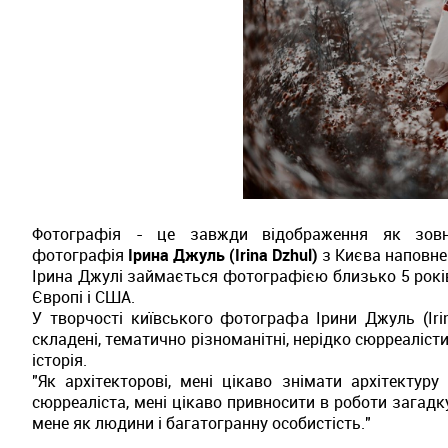
Фотографія - це завжди відображення як зовні
фотографія
Ірина Джуль (Irina Dzhul)
з Києва наповне
Ірина Джулі займається фотографією близько 5 років і ї
Європі і США.
У творчості київського фотографа Ірини Джуль (Iri
складені, тематично різноманітні, нерідко сюрреаліст
історія.
"Як архітекторові, мені цікаво знімати архітектур
сюрреаліста, мені цікаво привносити в роботи загадку
мене як людини і багатогранну особистість."