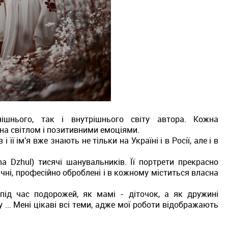
шнього, так і внутрішнього світу автора. К
ожна
на світлом і позитивними емоціями.
ї ім'я вже знають не тільки на Україні і в Росії, але і в
na Dzhul) тисячі шанувальників.
Її портрети прекрасно
ичні, професійно оброблені і в кожному міститься власна
у під час подорожей, як мамі - діточок, а як дружині
 ... Мені цікаві всі теми, адже мої роботи відображають