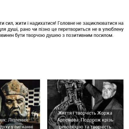
и сил, жити і надихатися!
Головне не зациклюватися на
ля душі, рано чи пізно це перетвориться не в улюблену
овинен бути творчою душею з позитивним посилом.
Життя і творчість Жоржа
рук: Ліплення
Артемова: Подорож крізь
духу у вигнанні
революцію та творчість