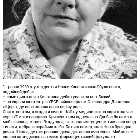
1 травня 1939 р. у студентки Нонни Копержинської було свято,
подвійний дебют:
– саме цього дня в Києві вона дебютувала на світ Божий;
– на екрани кінотеатрів УРСР вийшов фільм Олександра Довженка
«Щорс», де вона зіграла свою першу роль.
Свято-святом, а згадати нічого… Київ, у медчастині на скрині під час
курсів її мати народила. Кришенятком відвезла на Донбас бо сама ж
мобілізована, медик. Згадувала, як голодним цуценям тинялася попід
тинами, жебрала окрайчик хліба. Батько помер, коли Нонні було два
рочки. Школа, де гостроязике дівча діставало вчительок. Майже все
склала на «відмінно на хіміко-фармацевтичний факультет