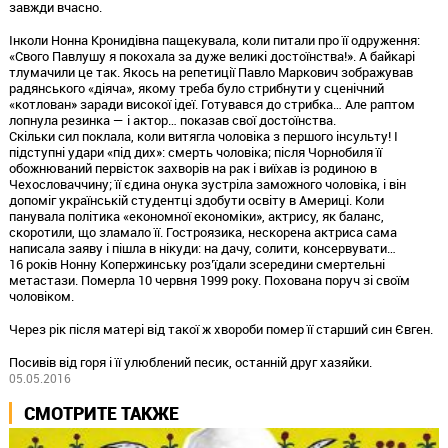
завжди вчасно.
Інколи Нонна Кронидівна пащекувала, коли питали про її одруження:
«Свого Павлушу я покохала за дуже великі достоїнства!». А байкарі
тлумачили це так. Якось на репетиції Павло Маркович зображував
радянського «діяча», якому треба було стрибнути у сценічний
«котлован» заради високої ідеї. Готувався до стрибка… Але раптом
лопнула резинка — і актор… показав свої достоїнства.
Скільки сил поклала, коли витягла чоловіка з першого інсульту! І
підступні удари «під дих»: смерть чоловіка; після Чорнобиля її
обожнюваний первісток захворів на рак і виїхав із родиною в
Чехословаччину; її єдина онука зустріла заможного чоловіка, і він
допоміг українській студентці здобути освіту в Америці. Коли
панувала політика «економної економіки», актрису, як баланс,
скоротили, що зламало її. Гостроязика, нескорена актриса сама
написала заяву і пішла в нікуди: на дачу, солити, консервувати…
16 років Нонну Копержинську роз’їдали зсередини смертельні
метастази. Померла 10 червня 1999 року. Похована поруч зі своїм
чоловіком.
Через рік після матері від такої ж хвороби помер її старший син Євген.
Посивів від горя і її улюблений песик, останній друг хазяйки.
05.05.2016
СМОТРИТЕ ТАКЖЕ