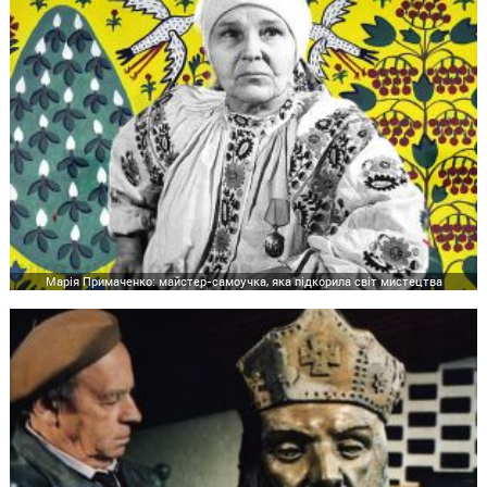
Марія Примаченко: майстер-самоучка, яка підкорила світ мистецтва