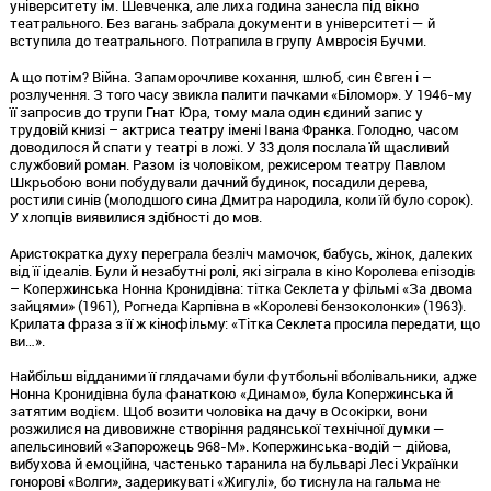
університету ім. Шевченка, але лиха година занесла під вікно
театрального. Без вагань забрала документи в університеті — й
вступила до театрального. Потрапила в групу Амвросія Бучми.
А що потім? Війна. Запаморочливе кохання, шлюб, син Євген і –
розлучення. З того часу звикла палити пачками «Біломор». У 1946-му
її запросив до трупи Гнат Юра, тому мала один єдиний запис у
трудовій книзі – актриса театру імені Івана Франка. Голодно, часом
доводилося й спати у театрі в ложі. У 33 доля послала їй щасливий
службовий роман. Разом із чоловіком, режисером театру Павлом
Шкрьобою вони побудували дачний будинок, посадили дерева,
ростили синів (молодшого сина Дмитра народила, коли їй було сорок).
У хлопців виявилися здібності до мов.
Аристократка духу переграла безліч мамочок, бабусь, жінок, далеких
від її ідеалів. Були й незабутні ролі, які зіграла в кіно Королева епізодів
– Копержинська Нонна Кронидівна: тітка Секлета у фільмі «За двома
зайцями» (1961), Рогнеда Карпівна в «Королеві бензоколонки» (1963).
Крилата фраза з її ж кінофільму: «Тітка Секлета просила передати, що
ви…».
Найбільш відданими її глядачами були футбольні вболівальники, адже
Нонна Кронидівна була фанаткою «Динамо», була Копержинська й
затятим водієм. Щоб возити чоловіка на дачу в Осокірки, вони
розжилися на дивовижне створіння радянської технічної думки —
апельсиновий «Запорожець 968-М». Копержинська-водій – дійова,
вибухова й емоційна, частенько таранила на бульварі Лесі Українки
гонорові «Волги», задерикуваті «Жигулі», бо тиснула на гальма не