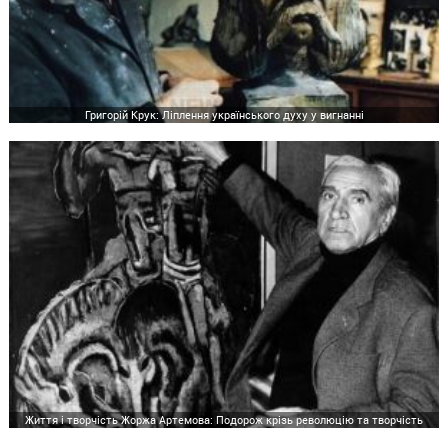
Григорій Крук: Ліплення українського духу у вигнанні
Життя і творчість Жоржа Артемова: Подорож крізь революцію та творчість