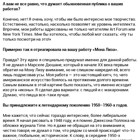
А вам не все равно, что думает обыкновенная публика о ваших
работах?
Конечно, нет! Я очень хочу, чтобы им было интересно мое творчество.
Естественно, настолько, насколько позволяет их уровень интеллекта.
Впрочем, мои работы адресованы не только читателям Art Forum или
New York Times. Мне бы хотелось, чтобы любой мог сказать: «Ну ты
только посмотри на это!»
Примерно так я отреагировала на вашу работу «Мона Лиза».
Правда? Эту идею я специально придумал именно для данной работы.
Я не думал о Марселе Дюшане, который в начале XX века первым
обратил на Мону Лизу внимание, но не слишком навредил ей, всего
лишь подрисовав усы. Моя работа — это настоящий китч, то, чего
американское искусство боялось на протяжении долгого времени.
Самым важным в этой картине было показать, что именно исходит
изо рта «иконы». Я сделал два варианта: с пиццей и с макаронами.
Думаю, что пицца все-таки лучше.
Вы принадлежите к легендарному поколению 1950–1960-х годов.
Мне кажется, что сейчас гораздо интереснее, более либеральное
время. Я начал рисовать в 1948 году, и я помню Джексона Поллока на
обложке журнала Time. Но я даже не обращал на это внимания и,
честно говоря, не думал о том, что рядом со мной происходит что-то
важное, глобальное, историческое. К слову, в середине 1950-х