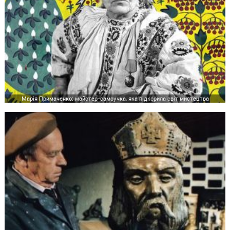
Марія Примаченко: майстер-самоучка, яка підкорила світ мистецтва