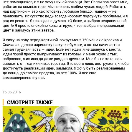
нет помощников, и я не хочу ничьей помощи. Вот Сэлли помогает мне,
работая на компьютере. Мы не очень любим чужих людей. Работать
над картиной — это как готовить любимое блюдо. Главное — не
паниковать. Искусство ведь всегда норовит подсунуть проблемы, и я
рад их решать. Я никогда не думаю: «О боже, я выбрал неправильный
цвет!» Я просто спокойно констатирую, что я выбрал неправильный
цвет и займусь этим завтра.
Я сижу на полу перед картиной, вокруг меня 150 чашек с красками.
Сначала я делаю зарисовку на куске бумаги, а потом начинается
самая трудная часть — идея. Если нет идеи, я не двинусь с места.
Идеи порой просто выпрыгивают из головы. У меня около 2 тыс.
набросков, я их иногда даже раздаю друзьям. Мне бы не хотелось
зависеть от техники и мастерства. Это всего лишь инструмент, чтобы
достигнуть реализации идеи, замысла. Я хочу быть реализованным
до конца, до самого предела, на все 100%. Я все еще
самосовершенствуюсь.
15.06.2016
СМОТРИТЕ ТАКЖЕ