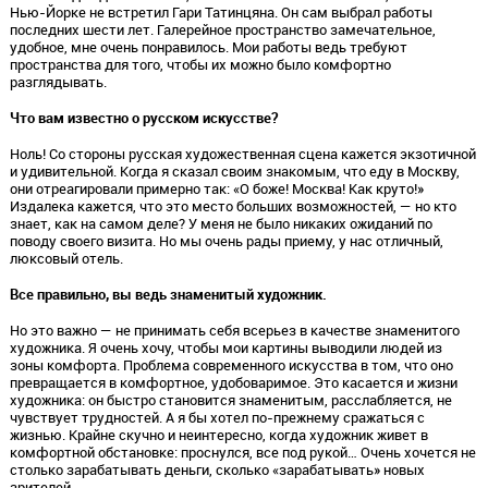
Нью-Йорке не встретил Гари Татинцяна. Он сам выбрал работы
последних шести лет. Галерейное пространство замечательное,
удобное, мне очень понравилось. Мои работы ведь требуют
пространства для того, чтобы их можно было комфортно
разглядывать.
Что вам известно о русском искусстве?
Ноль! Со стороны русская художественная сцена кажется экзотичной
и удивительной. Когда я сказал своим знакомым, что еду в Москву,
они отреагировали примерно так: «О боже! Москва! Как круто!»
Издалека кажется, что это место больших возможностей, — но кто
знает, как на самом деле? У меня не было никаких ожиданий по
поводу своего визита. Но мы очень рады приему, у нас отличный,
люксовый отель.
Все правильно, вы ведь знаменитый художник.
Но это важно — не принимать себя всерьез в качестве знаменитого
художника. Я очень хочу, чтобы мои картины выводили людей из
зоны комфорта. Проблема современного искусства в том, что оно
превращается в комфортное, удобоваримое. Это касается и жизни
художника: он быстро становится знаменитым, расслабляется, не
чувствует трудностей. А я бы хотел по-прежнему сражаться с
жизнью. Крайне скучно и неинтересно, когда художник живет в
комфортной обстановке: проснулся, все под рукой… Очень хочется не
столько зарабатывать деньги, сколько «зарабатывать» новых
зрителей.