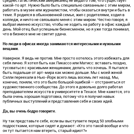
среднестатистический американец не ведал о том, что существует
какой-то арт. Нужно было быть специально связанным с этим миром,
работать в музее или журналистом, чтобы оказаться внутри и быть в
теме. Я родился в обыкновенной семье, жил с родителями, ходил в
колледж, и ничто не связывало меня с этим миром. Честно говоря, я
выбрал именно искусство, чтобы не ходить на работу в офис каждый
день. Мой отец был успешным бизнесменом, но я уже тогда понимал,
что в бизнесе мне не светит удача.
Но люди в офисах иногда занимаются интересными и нужными
вещами.
Наверное. Я ведь не против. Мне просто хотелось этого избежать для
себя лично. Я хотел быть как Пикассо или Матисс: вставать поздно,
тусоваться с красивыми женщинами, делать что хочешь. Я пытался
быть подальше от арт-мира как можно дольше. Мы с моей женой
Сэлли переехали в Нью-Йорк всего лишь восемь лет назад. Мы,
конечно, поняли, что это было большой ошибкой — отстраняться от
художественного сообщества. До этого я довольно долго работал
преподавателем искусств в университете в Техасе. Мне кажется, это
была очень хорошая подготовка, потому что я получил навык
публичных выступлений и представления себя и своих идей.
Да, вы очень бодро говорите.
Ну так представьте себе, если вы выступаете перед 50 злобными
подростками, которые сидят и думают: «Кто это такой вообще и что
он тут пытается нам втереть, старый идиот?»