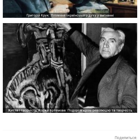
Григорій Крук: Ліплення українського духу у вигнанні
Життя і творчість Жоржа Артемова: Подорож крізь революцію та творчість
Поделиться: