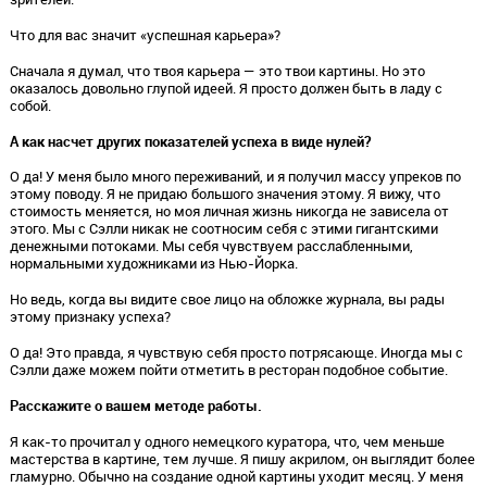
Что для вас значит «успешная карьера»?
Сначала я думал, что твоя карьера — это твои картины. Но это
оказалось довольно глупой идеей. Я просто должен быть в ладу с
собой.
А как насчет других показателей успеха в виде нулей?
О да! У меня было много переживаний, и я получил массу упреков по
этому поводу. Я не придаю большого значения этому. Я вижу, что
стоимость меняется, но моя личная жизнь никогда не зависела от
этого. Мы с Сэлли никак не соотносим себя с этими гигантскими
денежными потоками. Мы себя чувствуем расслабленными,
нормальными художниками из Нью-Йорка.
Но ведь, когда вы видите свое лицо на обложке журнала, вы рады
этому признаку успеха?
О да! Это правда, я чувствую себя просто потрясающе. Иногда мы с
Сэлли даже можем пойти отметить в ресторан подобное событие.
Расскажите о вашем методе работы.
Я как-то прочитал у одного немецкого куратора, что, чем меньше
мастерства в картине, тем лучше. Я пишу акрилом, он выглядит более
гламурно. Обычно на создание одной картины уходит месяц. У меня