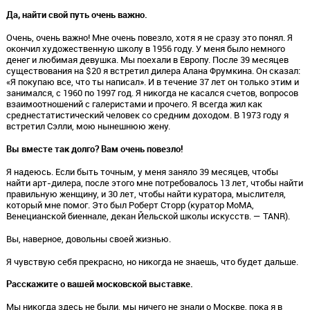
Да, найти свой путь очень важно.
Очень, очень важно! Мне очень повезло, хотя я не сразу это понял. Я
окончил художественную школу в 1956 году. У меня было немного
денег и любимая девушка. Мы поехали в Европу. После 39 месяцев
существования на $20 я встретил дилера Алана Фрумкина. Он сказал:
«Я покупаю все, что ты написал». И в течение 37 лет он только этим и
занимался, с 1960 по 1997 год. Я никогда не касался счетов, вопросов
взаимоотношений с галеристами и прочего. Я всегда жил как
среднестатистический человек со средним доходом. В 1973 году я
встретил Сэлли, мою нынешнюю жену.
Вы вместе так долго? Вам очень повезло!
Я надеюсь. Если быть точным, у меня заняло 39 месяцев, чтобы
найти арт-дилера, после этого мне потребовалось 13 лет, чтобы найти
правильную женщину, и 30 лет, чтобы найти куратора, мыслителя,
который мне помог. Это был Роберт Сторр (куратор МоМА,
Венецианской биеннале, декан Йельской школы искусств. — TANR).
Вы, наверное, довольны своей жизнью.
Я чувствую себя прекрасно, но никогда не знаешь, что будет дальше.
Расскажите о вашей московской выставке.
Мы никогда здесь не были, мы ничего не знали о Москве, пока я в