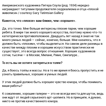
Американского художника Питера Соула (род. 1934) нередко
награждают титулами продолжателя сюрреализма и отца «плохой
живописи» / courtesy Gary Tatintsian Gallery
Кажется, что «плохое» вам ближе, чем «хорошее».
Да, это точно. Мне больше интересны плохие парни, чем хорошие
ребята. В мире так много хорошего искусства, поэтому нужно что-то
категорически противоположное. Двадцать лет назад я знал не так
много умных людей — сейчас, конечно, больше. Мне казалось, что я
должен быть «плохим», чтобы выделиться. На самом деле разницы в
качестве между плохим и хорошим искусством практически не
существует, это всегда вопрос отношения. Хороших художников
сотни, тысячи — в Москве, Милане, Риме, Сингапуре…
То есть вы не хотите затеряться в толпе?
Да, я боюсь толпы и массы. Но в то же время я боюсь пропустить и не
узнать правильных, хороших и умных людей.
У этих людей должно быть хорошее чувство юмора, чтобы понимать
ваши работы?
К сожалению, хорошие галереи — это не всегда места для шуток, ведь
они ждут от людей серьезного арт-шопинга. Но в принципе, я думаю,
никто не против качественного юмора.