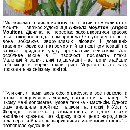
"Ми живемо в дивовижному світі, який неможливо не
любити", - вважає художниця
Анжела
Моултон
(Angela
Moulton)
. Дівчина не перестає захоплюватися красою
всього живого, що дає нам природа. Ось уже десять років
вона зображує зворушливих лісових і домашніх
тваринок, фруктові натюрморти й квіткові композиції, не
забуває приділяти увагу прекрасним пейзажам. Але
особливе місце в її творчості посідають птахи.
Маленькі й великі, дикі та домашні - всі вони знайшли
собі місце в творчості майстрині.
Моултон
багато часу
проводить на свіжому повітрі.
"Гуляючи, я намагаюсь сфотографувати все навколо, а
потім, повернувшись додому, відтворити на папері. У
цьому мені допомагає чудова техніка - мастихін. Одного
разу вирішила пройтися парком на пляжі Кі-Уест у
Флориді. Величезна різноманітність місцевих птахів
настільки вразила, що відразу після цього народилася
ціла серія зображень зворушливих маленьких пташок", -
розповідає художниця.