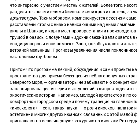
что интересно, с участием местных жителей. Более того, не
разделить с посетителями биеннале свой кров и постель, за у
архитектуре
». Таким образом, компенсируется аскетизм сам
расставлены столы с низко нависающими над ними лампами. А
виллы в Шанхае, и карта мест произрастания и производства
трущоб в оазисы с лозунгами «Вдохни свежий запах цветов в 
кондиционеров и вони помоек». Зона, где обсуждаются альте
ветряной мельницы. Прогнозы увеличения числа поклонник
настольным футболом.
Притом что программа лекций, обсуждения и сами проекты к
пространства для приема беженцев из неблагополучных стран
Северного моря, — организаторы не забывают и о конкретном
запланирована целая серия выступлений в жанре «поделитес
экзотические истории. Например, молодой архитектор и по с
комфортной городской среде и почему трапеция на главной п
«киосколога» — есть такая наука! — о роли киосков, палаток 
эстетике» и многих других нюансах, связанных с этой малой
приглашают на велосипедную экскурсию по киоскам Роттерд