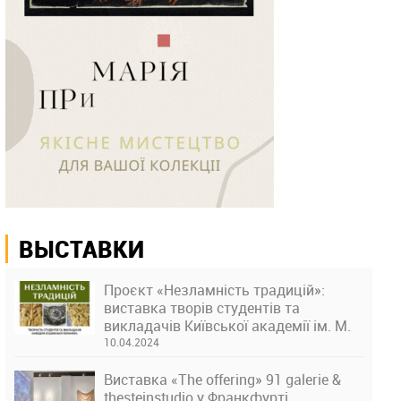
ВЫСТАВКИ
Проєкт «Незламність традицій»:
виставка творів студентів та
викладачів Київської академії ім. М.
Бойчука
10.04.2024
Виставка «The offering» 91 galerie &
thesteinstudio у Франкфурті