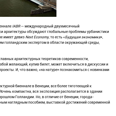
иеннале
IABR
— международный двухмесячный
ики архитектуры обсуждают глобальные проблемы урбанистики
ле имеет девиз
Next Economy
, то есть «
Будущая экономика
»,
м голландским экспертом в области окружающей среды,
 главных архитектурных теоретиков современности,
юбой желающий, купив билет, может включиться в дискуссии и
роекты. И, что важно, «на натуре» познакомиться с новинками
ктурной биеннале в Венеции, все более тяготеющей к
R
очень компактна, вся экспозиция располагается в здании
шлом Голландии. Но, в отличие от Венеции, города-
ссным наглядным пособием, выставкой достижений современной