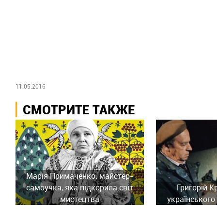
11.05.2016
СМОТРИТЕ ТАКЖЕ
Марія Примаченко: майстер-
самоучка, яка підкорила світ
Григорій К
мистецтва
українського 