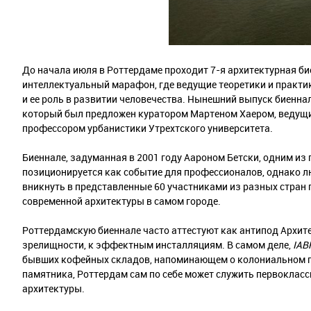
До начала июля в Роттердаме проходит 7-я архитектурная б
интеллектуальный марафон, где ведущие теоретики и практ
и ее роль в развитии человечества. Нынешний выпуск биенна
который был предложен куратором Мартеном Хаером, ведущи
профессором урбанистики Утрехтского университета.
Биеннале, задуманная в 2001 году Аароном Бетски, одним из
позиционируется как событие для профессионалов, однако л
вникнуть в представленные 60 участниками из разных стран п
современной архитектуры в самом городе.
Роттердамскую биеннале часто аттестуют как антипод Архите
зрелищности, к эффектным инсталляциям. В самом деле,
IAB
бывших кофейных складов, напоминающем о колониальном про
памятника, Роттердам сам по себе может служить первокла
архитектуры.