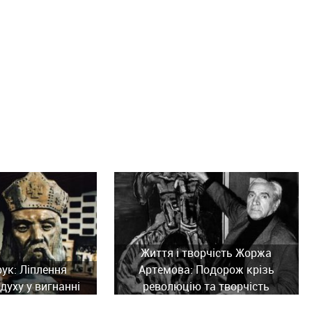
Життя і творчість Жоржа
рук: Ліплення
Артемова: Подорож крізь
духу у вигнанні
революцію та творчість