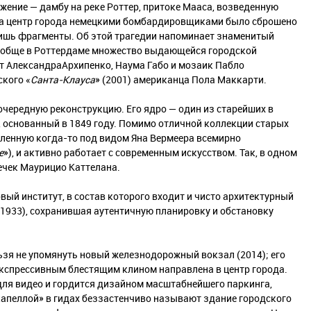
ение — дамбу на реке Роттер, притоке Мааса, возведенную
а на центр города немецкими бомбардировщиками было сброшено
 лишь фрагменты. Об этой трагедии напоминает знаменитый
ообще в Роттердаме множество выдающейся городской
от АлександраАрхипенко, Наума Габо и мозаик Пабло
ского «
Санта-Клауса
» (2001) американца Пола Маккарти.
очередную реконструкцию. Его ядро — один из старейших в
 основанный в 1849 году. Помимо отличной коллекции старых
упленную когда-то под видом Яна Вермеера всемирно
е
»), и активно работает с современным искусством. Так, в одном
ечек Маурицио Каттелана.
ый институт, в состав которого входит и чисто архитектурный
1933), сохранившая аутентичную планировку и обстановку
ьзя не упомянуть новый железнодорожный вокзал (2014); его
кспрессивным блестящим клином направлена в центр города.
ля видео и гордится дизайном масштабнейшего паркинга,
 капеллой» в гидах беззастенчиво называют здание городского