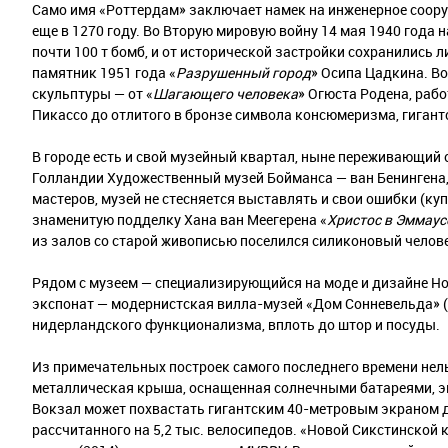
Само имя «Роттердам» заключает намек на инженерное сооруж
еще в 1270 году. Во Вторую мировую войну 14 мая 1940 год
почти 100 т бомб, и от исторической застройки сохранились
памятник 1951 года «
Разрушенный город
» Осипа Цадкина. В
скульптуры — от «
Шагающего
человека
» Огюста Родена, раб
Пикассо до отлитого в бронзе символа консюмеризма, гигант
В городе есть и свой музейный квартал, ныне переживающий 
Голландии Художественный музей Бойманса — ван Бенингена,
мастеров, музей не стесняется выставлять и свои ошибки (к
знаменитую подделку Хана ван Меегерена «
Христос в Эммаус
из залов со старой живописью поселился силиконовый челов
Рядом с музеем — специализирующийся на моде и дизайне Нов
экспонат — модернистская вилла-музей «Дом Сонневельда» (
нидерландского функционализма, вплоть до штор и посуды.
Из примечательных построек самого последнего времени нел
металлическая крыша, оснащенная солнечными батареями, э
Вокзал может похвастать гигантским 40-метровым экраном д
рассчитанного на 5,2 тыс. велосипедов. «Новой Сикстинской