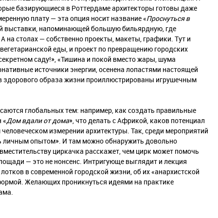
которые базирующиеся в Роттердаме архитекторы готовы даже
меренную плату — эта опция носит название «
Проснуться в
ой выставки, напоминающей большую бильярдную, где
 на столах — собственно проекты, макеты, графики. Тут и
 вегетарианской еды, и проект по превращению городских
секретном саду!», «Тишина и покой вместо жары, шума
рнативные источники энергии, осенена лопастями настоящей
ов здорового образа жизни проиллюстрированы игрушечным
асаются глобальных тем: например, как создать правильные
 «
Дом вдали от дома
», что делать с Африкой, каков потенциал
 человеческом измерении архитектуры. Так, среди мероприятий
ь личным опытом». И там можно обнаружить довольно
овместительству циркачка расскажет, чем цирк может помочь
лощади — это не нонсенс. Интригующе выглядит и лекция
и лотков в современной городской жизни, об их «анархистской
 формой. Желающих проникнуться идеями на практике
ама.