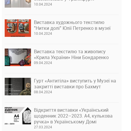
10.04.2024
Виставка художнього текстилю
"Нитки долі" Юлії Петренко в музеї
10.04.2024
Виставка текстилю та живопису
«Крила України» Ніни Бондаренко
09.04.2024
Гурт «Антитіла» виступить у Музеї на
закритті виставки про Бахмут
08.04.2024
Відкриття виставки «Український
щоденник 2022–2023. А4, кулькова
ручка» в Українському Домі
27.03.2024