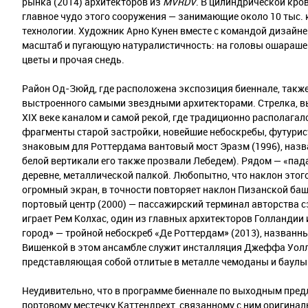
рынка (2014) архитекторов из
MVRDV
. В цилиндрической кр
главное чудо этого сооружения — занимающие около 10 тыс. 
технологии. Художник Арно Кунен вместе с командой дизайн
масштаб и пугающую натуралистичность: на головы ошарашен
цветы и прочая снедь.
Район Од-Зюйд, где расположена экспозиция биеннале, также
выстроенного самыми звездными архитекторами. Стрелка, в
XIX веке каналом и самой рекой, где традиционно располагал
фрагменты старой застройки, новейшие небоскребы, футурис
знаковым для Роттердама вантовый мост Эразм (1996), назв
белой вертикали его также прозвали Лебедем). Рядом — «пад
деревне, металлической палкой. Любопытно, что наклон этог
огромный экран, в точности повторяет наклон Пизанской баш
портовый центр (2000) — пассажирский терминал авторства с
играет Рем Колхас, один из главных архитекторов Голландии 
город» — тройной небоскреб «Де Роттердам» (2013), названны
Вишенкой в этом ансамбле служит инсталляция Джеффа Уолл
представляющая собой отлитые в металле чемоданы и баулы
Неудивительно, что в программе биеннале по выходным пред
портовому местечку Каттендрехт, связанному с ним оригина