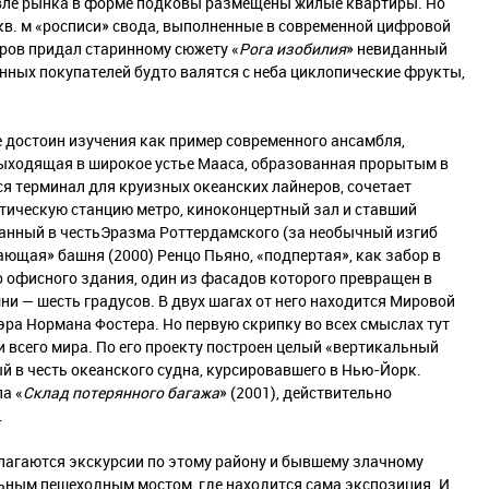
овле рынка в форме подковы размещены жилые квартиры. Но
кв. м «росписи» свода, выполненные в современной цифровой
еров придал старинному сюжету «
Рога изобилия
» невиданный
ных покупателей будто валятся с неба циклопические фрукты,
 достоин изучения как пример современного ансамбля,
ыходящая в широкое устье Мааса, образованная прорытым в
ся терминал для круизных океанских лайнеров, сочетает
тическую станцию метро, киноконцертный зал и ставший
анный в честьЭразма Роттердамского (за необычный изгиб
ающая» башня (2000) Ренцо Пьяно, «подпертая», как забор в
о офисного здания, один из фасадов которого превращен в
ни — шесть градусов. В двух шагах от него находится Мировой
эра Нормана Фостера. Но первую скрипку во всех смыслах тут
и всего мира. По его проекту построен целый «вертикальный
й в честь океанского судна, курсировавшего в Нью-Йорк.
а «
Склад потерянного багажа
» (2001), действительно
.
лагаются экскурсии по этому району и бывшему злачному
льным пешеходным мостом, где находится сама экспозиция. И