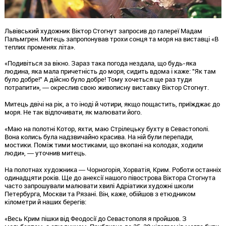
Львівський художник Віктор Стогнут запросив до галереї Мадам
Пальмгрен. Митець запропонував трохи сонця та моря на виставці «В
теплих променях літа».
«Подивіться за вікно. Зараз така погода нездала, що будь-яка
людина, яка мала причетність до моря, сидить вдома і каже: "Як там
було добре!" А дійсно було добре! Тому хочеться ще раз туди
потрапити», ― окреслив свою живописну виставку Віктор Стогнут.
Митець двічі на рік, а то іноді й чотири, якщо пощастить, приїжджає до
моря. Не так відпочивати, як малювати його.
«Маю на полотні Котор, яхти, маю Стрілецьку бухту в Севастополі.
Вона колись була надзвичайно красива. На ній були перепади,
мостики. Поміж тими мостиками, що вкопані на колодах, ходили
люди», ― уточнив митець.
На полотнах художника ― Чорногорія, Хорватія, Крим. Роботи останніх
одинадцяти років. Ще до анексії нашого півострова Віктора Стогнута
часто запрошували малювати хвилі Адріатики художні школи
Петербурга, Москви та Рязані. Він, каже, обійшов з етюдником
кілометри й наших берегів:
«Весь Крим пішки від Феодосії до Севастополя я пройшов. З