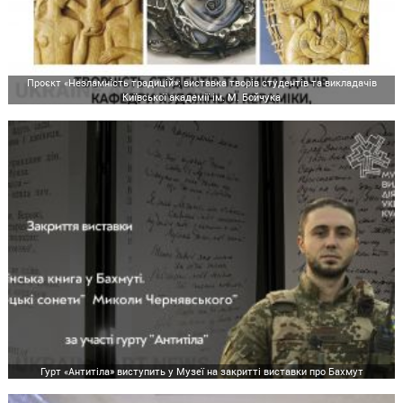
Проєкт «Незламність традицій»: виставка творів студентів та викладачів
Київської академії ім. М. Бойчука
Гурт «Антитіла» виступить у Музеї на закритті виставки про Бахмут