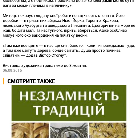
мольбертом, з етюдником. Приблизно до 25-30 кілограмів могло бути
ваги за моїми плечима в наплічнику».
Митець показує глядачу свої роботи понад чверть століття. Його
доробки ― в приватних збірках Нью-Йорка, Торонто, Кракова,
німецького Аузбурга та шведського Лінкопінга. Цьогоріч він на море не
їхав, бо діти малі. Та наступного, вірить, збереться. Адже особливо
милує його око закордоння на початку весни.
«Там вже все цвіте ― в нас ще сніг, болото. І коли ти приїжджаєш туди,
а там вже цвітуть дерева, сонце світить.. душа просто починає
співати!», ― додав Віктор Стогнут.
Виставка художника триватиме до 3 жовтня.
06.09.2016
СМОТРИТЕ ТАКЖЕ