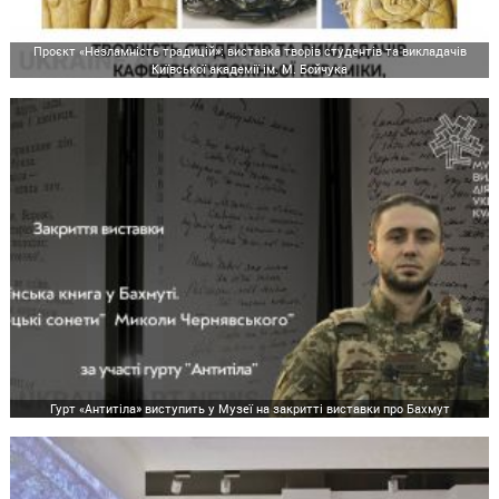
Проєкт «Незламність традицій»: виставка творів студентів та викладачів
Київської академії ім. М. Бойчука
Гурт «Антитіла» виступить у Музеї на закритті виставки про Бахмут