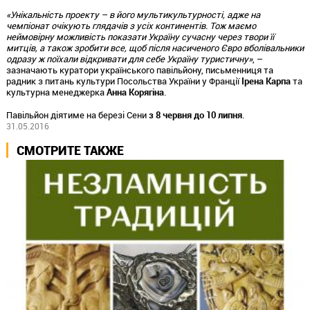
«Унікальність проекту – в його мультикультурності, адже на
чемпіонат очікують глядачів з усіх континентів. Тож маємо
неймовірну можливість показати Україну сучасну через твори її
митців, а також зробити все, щоб після насиченого Євро вболівальники
одразу ж поїхали відкривати для себе Україну туристичну»
, –
зазначають куратори українського павільйону, письменниця та
радник з питань культури Посольства України у Франції
Ірена Карпа
та
культурна менеджерка
Анна Корягіна
.
Павільйон діятиме на березі Сени
з 8 червня до 10 липня
.
31.05.2016
СМОТРИТЕ ТАКЖЕ