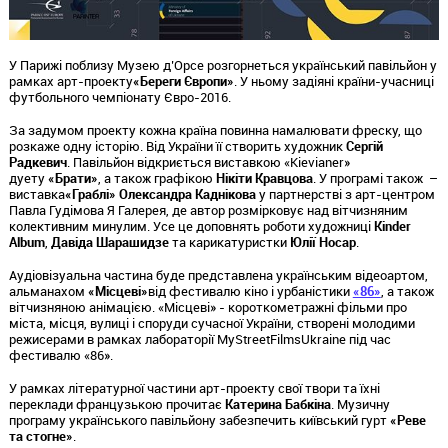
У Парижі поблизу Музею д’Орсе розгорнеться український павільйон у
рамках арт-проекту
«Береги Європи»
. У ньому задіяні країни-учасниці
футбольного чемпіонату Євро-2016.
За задумом проекту кожна країна повинна намалювати фреску, що
розкаже одну історію. Від України її створить художник
Сергій
Радкевич
. Павільйон відкриється виставкою «Kievianer»
дуету
«Брати»
, а також графікою
Нікіти Кравцова
. У програмі також –
виставка
«Граблі» Олександра Каднікова
у партнерстві з арт-центром
Павла Гудімова Я Галерея, де автор розмірковує над вітчизняним
колективним минулим. Усе це доповнять роботи художниці
Kinder
Album
,
Давіда Шарашидзе
та карикатуристки
Юлії Носар
.
Аудіовізуальна частина буде представлена українським відеоартом,
альманахом
«Місцеві»
від фестивалю кіно і урбаністики
«86»
, а також
вітчизняною анімацією. «Місцеві» - короткометражні фільми про
міста, місця, вулиці і споруди сучасної України, створені молодими
режисерами в рамках лабораторії MyStreetFilmsUkraine під час
фестивалю «86».
У рамках літературної частини арт-проекту свої твори та їхні
переклади французькою прочитає
Катерина Бабкіна
. Музичну
програму українського павільйону забезпечить київський гурт
«Реве
та стогне»
.