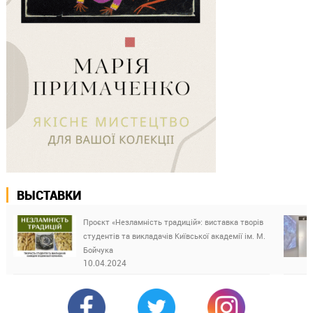
ВЫСТАВКИ
Проєкт «Незламність традицій»: виставка творів
студентів та викладачів Київської академії ім. М.
Бойчука
10.04.2024