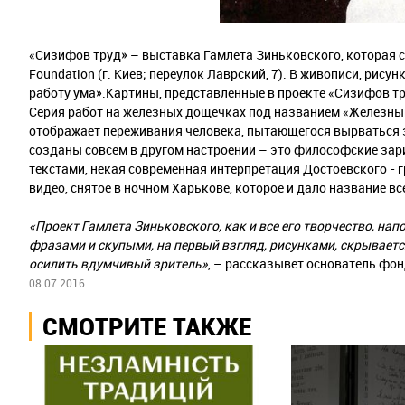
«Сизифов труд» – выставка Гамлета Зиньковского, которая ста
Foundation (г. Киев; переулок Лаврский, 7). В живописи, рис
работу ума».Картины, представленные в проекте «Сизифов тр
Серия работ на железных дощечках под названием «Железны
отображает переживания человека, пытающегося вырваться з
созданы совсем в другом настроении – это философские за
текстами, некая современная интерпретация Достоевского -
видео, снятое в ночном Харькове, которое и дало название вс
«Проект Гамлета Зиньковского, как и все его творчество, на
фразами и скупыми, на первый взгляд, рисунками, скрывается
осилить вдумчивый зритель»
, – рассказывет основатель фон
08.07.2016
СМОТРИТЕ ТАКЖЕ