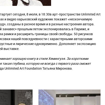
ртует сегодня, 8 июля, в 18:30в арт-пространстве Unlimited Art
унках и видео харьковский художник покажет «нескончаемую
уд», созданы в разное время и в разные настроения автора.
й занавес» прошлым летом экспонировалась в Париже, и
а рамки и расширить границы своей свободы. 50 рисунков
рисовки нашей повседневности с характерными авторскими
 грустные и лирические одновременно. Дополняет экспозицию
ей выставке.
поминает хорошую книгу в стиле Хемингуэя. За короткими
 такая глубина, которую не всегда с первого раза сможет
да Unlimited Art Foundation Татьяна Миронова.