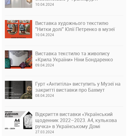
10.04.2024
Виставка художнього текстилю
"Нитки долі" Юлії Петренко в музеї
10.04.2024
Виставка текстилю та живопису
«Крила України» Ніни Бондаренко
09.04.2024
Гурт «Антитіла» виступить у Музеї на
закритті виставки про Бахмут
08.04.2024
Відкриття виставки «Український
щоденник 2022–2023. А4, кулькова
ручка» в Українському Домі
27.03.2024