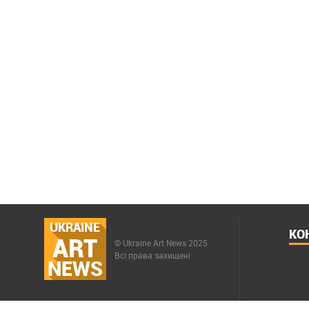
UKRAINE
КО
ART
© Ukraine Art News 2025
Всі права захищені
NEWS