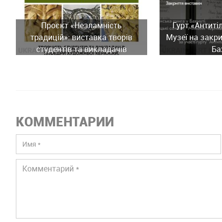
Проєкт «Незламність
Гурт «Антиті
традицій»: виставка творів
Музеї на закри
студентів та викладачів
Ба
Київської академії ім. М.
Бойчука
КОММЕНТАРИИ