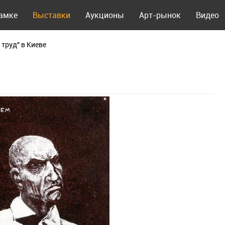
рамке
Выставки
Аукционы
Арт-рынок
Видео
труд" в Киеве