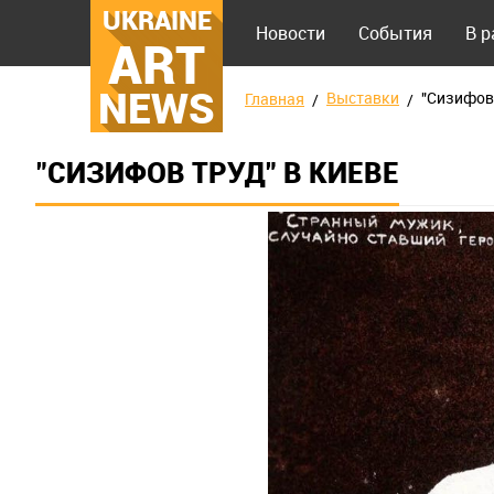
UKRAINE
Новости
События
В 
ART
NEWS
Выставки
"Сизифов 
Главная
"СИЗИФОВ ТРУД" В КИЕВЕ