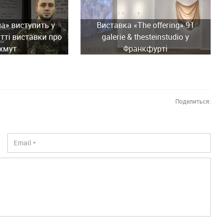
ла» виступить у
Виставка «The offering» 91
тті виставки про
galerie & thesteinstudio у
хмут
Франкфурті
Поделиться: