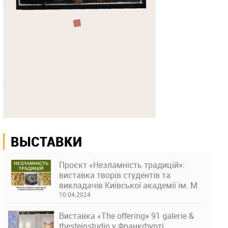
ВЫСТАВКИ
Проєкт «Незламність традицій»:
виставка творів студентів та
викладачів Київської академії ім. М.
Бойчука
10.04.2024
Виставка «The offering» 91 galerie &
thesteinstudio у Франкфурті