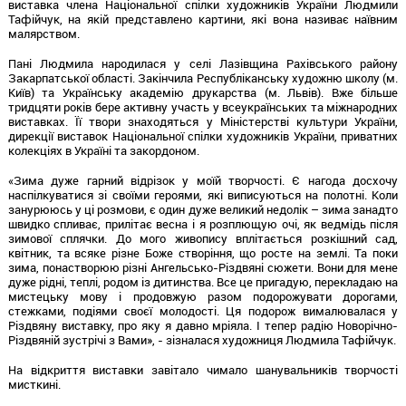
виставка члена Національної спілки художників України Людмили
Тафійчук, на якій представлено картини, які вона називає наївним
малярством.
Пані Людмила народилася у селі Лазівщина Рахівського району
Закарпатської області. Закінчила Республіканську художню школу (м.
Київ) та Українську академію друкарства (м. Львів). Вже більше
тридцяти років бере активну участь у всеукраїнських та міжнародних
виставках. Її твори знаходяться у Міністерстві культури України,
дирекції виставок Національної спілки художників України, приватних
колекціях в Україні та закордоном.
«Зима дуже гарний відрізок у моїй творчості. Є нагода досхочу
наспілкуватися зі своїми героями, які виписуються на полотні. Коли
занурююсь у ці розмови, є один дуже великий недолік – зима занадто
швидко спливає, прилітає весна і я розплющую очі, як ведмідь після
зимової сплячки. До мого живопису вплітається розкішний сад,
квітник, та всяке різне Боже створіння, що росте на землі. Та поки
зима, понастворюю різні Ангельсько-Різдвяні сюжети. Вони для мене
дуже рідні, теплі, родом із дитинства. Все це пригадую, перекладаю на
мистецьку мову і продовжую разом подорожувати дорогами,
стежками, подіями своєї молодості. Ця подорож вималювалася у
Різдвяну виставку, про яку я давно мріяла. І тепер радію Новорічно-
Різдвяній зустрічі з Вами», - зізналася художниця Людмила Тафійчук.
На відкриття виставки завітало чимало шанувальників творчості
мисткині.