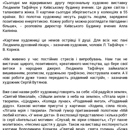
«Сьогодні ми відкриваємо другу персональну художню виставку
Людмили Тафійчук у Київському будинку вчених. Це дуже світла і
талановита жінка. Її картини сьогодні зберігаються у колекціях в 55
країнах. Всі полотна художниці несуть радість людям, заряджені
позитивною енергетикою. Кожну роботу можна розглядати півгодини і
більше», - розповіла директор Київського Будинку вчених Алла
Калініна.
«Картини художниці це немов острівці її душі. Для всіх нас пані
Людмила духовний лікар», - зазначив художник, чоловік Л. Тафійчук –
В. Корнєв.
«Ми живемо у час постійних стресів і випробувань. Нам так не
вистачає щирого, позитивного, креативного мистецтва, що бере свої
витоки з народних джерел. Людмила Тафійчук займалася
вишиванням, розписом, художньою графікою, ілюструвала книги. А її
нові роботи дуже тонко передають різдвяний настрій», - зазначив
художник Сергій Вутянов.
Вже самі назви робіт художниці говорять за себе: «Ой радуйся земле»,
«Святий Миколай», «Зійшли ангели з неба на землю», «Літала мрія і
творила», «Щедрик», «Коляда лунає», «Різдвяний янгол», «Різдвяний
дідух». Казкові мотиви присутні у картинах «Ходила, сіяла пісні»,
«Літала мрія і творила». Легкий гумор притаманний полотном «Мій
любий котик», «У мене дієта». В експозиції представлено і кілька робіт
із серії «Ангельські мотиви»: «Слухай, як зірки співають», «Тут пахне
молитвою», «Несемо щастя у душі». Також на виставці експонуються
картини Володимира Корнєва «Святий вечір, свята година», «Божа