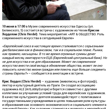
10 июня в 17:00
в Музее современного искусства Одессы (ул.
Белинского, 5) состоится встреча с художником из Чехии
Крисом
Херделом (Chris Herdel)
. Тема мероприятия: «ART & ОБЩЕСТВО. Роль
современного искусства в сегодняшней Европе»
«Европейский союз в настоящее время сталкивается с серьезными
дисбалансами как в финансовом, так и в социальном плане. Рынки,
как правило, насыщены. В то же время огромные суммы денег
каждый месяц эмитируются ЕЦБ (Европейский центральный банк). Но
не для искусства и не для образования. Может ли современное
искусство внести свой вклад в обновление общества, может ли оно
повысить качество жизни граждан или помочь еще больше соединить
страны Европы?»
– сообщается в аннотации к встрече.
Крис Хердел (Chris Herdel)
– художник (живописец и фотограф),
лектор и культурный деятель из Праги. Он создал ассоциацию
художника ALE (ArtLobbyEurope) и борется совместно с другими
коллегами за улучшение условий труда для европейских художников.
В качестве культурного деятеля взаимодействует с политиками и
государственными учреждениями в целях повышения роли культуры
и образования как основного экономического и социального элемента
для новой Европы. Как художник стремится к возврату к европейской