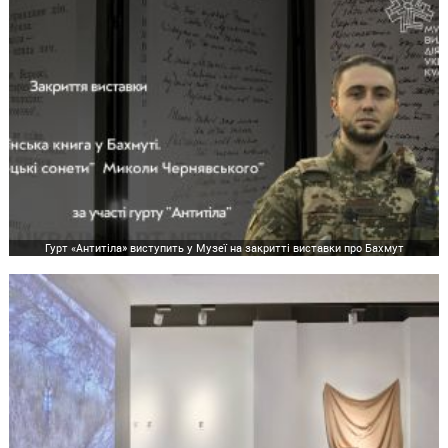
Гурт «Антитіла» виступить у Музеї на закритті виставки про Бахмут