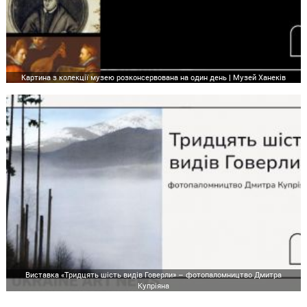
Картина з колекції музею розконсервована на один день | Музей Ханеків
Виставка «Тридцять шість видів Говерли» – фотопаломництво Дмитра
Купріяна