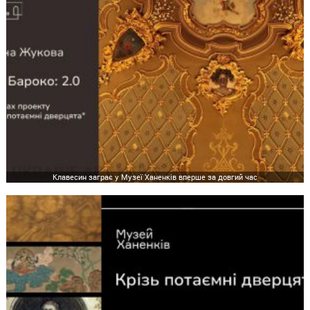
Клавесин заграє у Музеї Ханенків вперше за довгий час