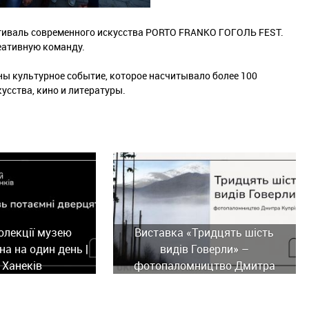
тиваль современного искусства PORTO FRANKO ГОГОЛЬ FEST.
еативную команду.
ны культурное событие, которое насчитывало более 100
усства, кино и литературы.
олекції музею
Виставка «Тридцять шість
а на один день |
видів Говерли» –
 Ханеків
фотопаломництво Дмитра
Купріяна