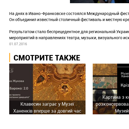
На днях в Ивано-Франковске состоялся Международный фес
Он объединил известный столичный фестиваль и местную кр
Результатом стало беспрецедентное для региональной Украи
мероприятий в направлениях театра, музыки, визуального иск
01.07.2016
СМОТРИТЕ ТАКЖЕ
Картина з к
Клавесин заграє у Музеї
розконсервован
Ханенків вперше за довгий час
Музей