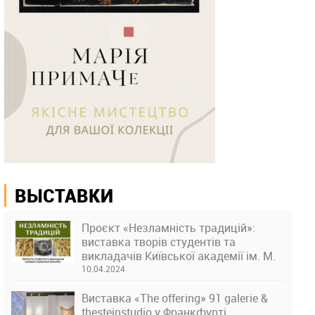
ВЫСТАВКИ
Проєкт «Незламність традицій»:
виставка творів студентів та
викладачів Київської академії ім. М.
Бойчука
10.04.2024
Виставка «The offering» 91 galerie &
thesteinstudio у Франкфурті