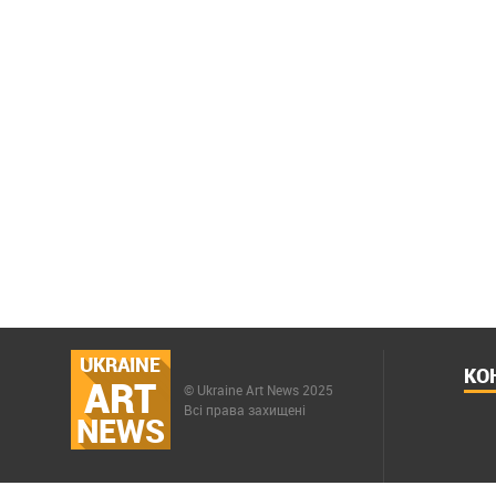
UKRAINE
КО
ART
© Ukraine Art News 2025
Всі права захищені
NEWS