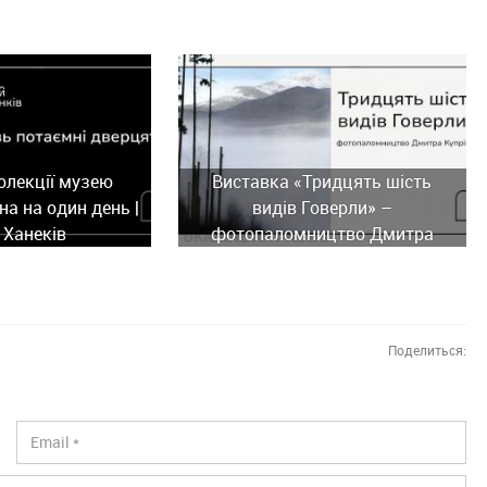
олекції музею
Виставка «Тридцять шість
а на один день |
видів Говерли» –
 Ханеків
фотопаломництво Дмитра
Купріяна
Поделиться: