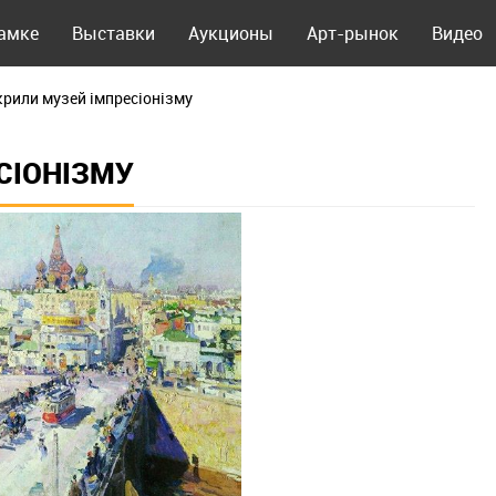
рамке
Выставки
Аукционы
Арт-рынок
Видео
дкрили музей імпресіонізму
ЕСІОНІЗМУ