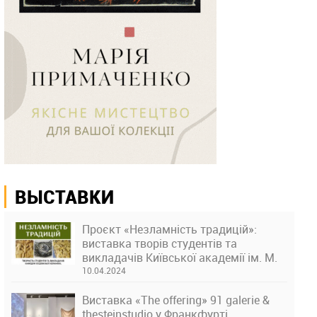
ВЫСТАВКИ
Проєкт «Незламність традицій»:
виставка творів студентів та
викладачів Київської академії ім. М.
Бойчука
10.04.2024
Виставка «The offering» 91 galerie &
thesteinstudio у Франкфурті