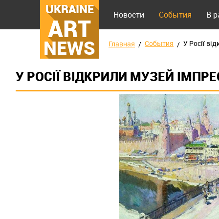
UKRAINE
Новости
События
В 
ART
NEWS
События
У Росії ві
Главная
У РОСІЇ ВІДКРИЛИ МУЗЕЙ ІМПР