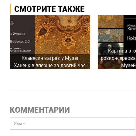
СМОТРИТЕ ТАКЖЕ
Картина з к
Клавесин заграє у Музеї
розконсервован
Ханенків вперше за довгий час
Музей
КОММЕНТАРИИ