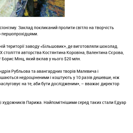
сіонізму. Заклад покликаний пролити світло на творчість
го першопрохідцями.
ній території заводу «Більшовик», де виготовляли шоколад.
 ХХ століття авторства Костянтина Коровіна, Валентина Сєрова,
 Борис Мінц, який вклав у нього $20 млн.
Андрія Рубльова та авангардних творів Малевича і
лишаються недооціненими і коштують у 10 разів дешевше, ніж
заслуговує на те, аби бути дослідженим», – вважає директор
ищі художників Парижа. Найпомітнішими серед таких стали Едуар