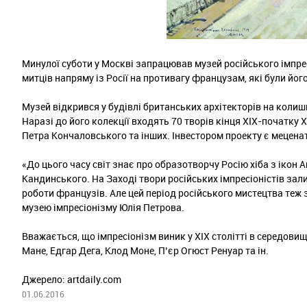
Минулої суботи у Москві запрацював музей російського імпре
митців напряму із Росії на противагу французам, які були йо
Музей відкрився у будівлі британських архітекторів на колиш
Наразі до його колекції входять 70 творів кінця ХІХ-початку
Петра Кончаловського та інших. Інвестором проекту є меценат
«До цього часу світ знає про образотворчу Росію хіба з ікон 
Кандинського. На Заході твори російських імпресіоністів за
роботи французів. Але цей період російського мистецтва теж 
музею імпресіонізму Юлія Петрова.
Вважається, що імпресіонізм виник у ХІХ столітті в середов
Мане, Едгар Дега, Клод Моне, П’єр Огюст Ренуар та ін.
Джерело: artdaily.com
01.06.2016