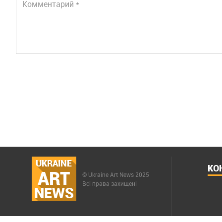
UKRAINE
КО
ART
© Ukraine Art News 2025
Всі права захищені
NEWS