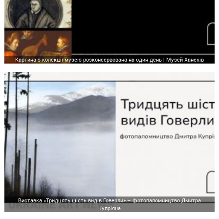
Картина з колекції музею розконсервована на один день | Музей Ханеків
Виставка «Тридцять шість видів Говерли» – фотопаломництво Дмитра
Купріяна