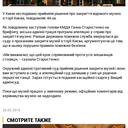
У Києві несподівано прийняли рішення про закриття відомого музею
історії Києва, повідомляє 44.ua.
Як повідомила заступник голови КМДА Ганна Старостенко на
брифінгу, міська адміністрація програла апеляцію у справі про
закриття музею. Раніше державна пожежна служба звернулася до
суду з проханням закрити музей історії Києва, аргументуючи це тим,
що в ньому порушені правила пожежної безпеки.
«Ми вважаємо, що цей крок спрямований проти усіх мешканців
столиці», - сказала Старостенко.
Окружний адміністративний суд прийняв рішення закрити музей і воно
вже вступило в силу, а апеляційний суд залишив у силі це рішення
першої інстанції. Зараз готується подання касаційної скарги у Вищий
адмінсуд.
Поки що музей працює у звичному режимі, офіційних коментарів від
керівництва музею не надходило.
26.05.2016
СМОТРИТЕ ТАКЖЕ