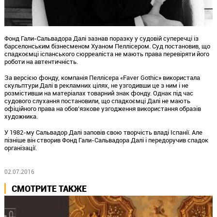
Фонд Гали-Сальвадора Далі зазнав поразку у судовій суперечці із
барселонським бізнесменом Хуаном Пеллісером. Суд постановив, що
спадкоємці іспанського сюрреаліста не мають права перевіряти його
роботи на автентичність.
За версією фонду, компанія Пеллісера «Faver Gothic» використала
скульптури Далі в рекламних цілях, не узгодивши це з ним і не
розмістивши на матеріалах товарний знак фонду. Однак під час
судового слухання постановили, що спадкоємці Далі не мають
офіційного права на обов’язкове узгодження використання образів
художника.
У 1982-му Сальвадор Далі заповів свою творчість владі Іспанії. Але
пізніше він створив Фонд Гали-Сальвадора Далі і передоручив спадок
організації.
02.07.2016
СМОТРИТЕ ТАКЖЕ