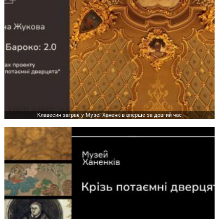
Клавесин заграє у Музеї Ханенків вперше за довгий час