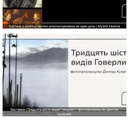
Картина з колекції музею розконсервована на один день | Музей Ханеків
Виставка «Тридцять шість видів Говерли» – фотопаломництво Дмитра
Купріяна