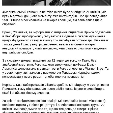
Американський співак Прінс, тіло якого було знайдено 21 квітня, міг
бути мертвий до цього моменту вже шість годин. Про це повідомляє
Star Tribune з посиланням на лікарів і поліцію, які займалися цією
справою.
Вранці 20 квітня, за інформацією видання, підлеглий Прінса подзвонив
в Нью-Йорк, щоб проконсультуватися з одним з лікарів музиканта
щодо збудженого стану, в якому той перебував останні дні. Пізніше в
той же день Прінсу внутрішньовенно ввели в місцевій лікарні
невідомий препарат, який, ймовірно, нейтралізує симптоми відмови
від прийому опіоїдів.
За словами джерел видання, за 12 годин до того, як Прінс був
знайдений мертвим, його підлеглі звернулися до Федрі Елліс-
Ламкінса, допомагала музикантові в його суперечці з Warner Bros. Та,
у свою чергу, зв'язалася з наркологом Говардом Корнфельдом,
попросивши у нього рецепт знеболюючих препаратів.
Корнфельд, який проживав в Каліфорнії, не міг відразу ж зустрітися з
Принцом, тому відправив до нього в Міннеаполіс свого сина Ендрю,
який і знайшов тіло музиканта.
28 квітня повідомлялося, що поліція Міннеаполіса (штат Міннесота)
знайшла вдома у Прінса рецептурні знеболюючі опіоїдної групи. 22
квітня ЗМІ повідомили про те, що за тиждень до смерті Прінса
лікували від передозування медикаментами. Також з'являлася