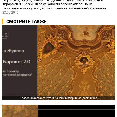
інформація, що з 2010 року, коли він переніс операцію на
тазостегновому суглобі, артист приймав опіоїдне знеболювальне.
23.05.2016
СМОТРИТЕ ТАКЖЕ
Клавесин заграє у Музеї Ханенків вперше за довгий час