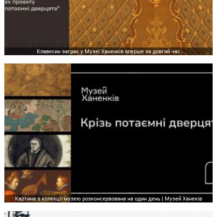
Клавесин заграє у Музеї Ханенків вперше за довгий час
Картина з колекції музею розконсервована на один день | Музей Ханеків