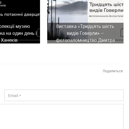
олекції музею
Виставка «Тридцять шість
а на один день |
видів Говерли» –
 Ханеків
фотопаломництво Дмитра
Купріяна
Поделиться: