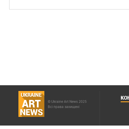
UKRAINE
КО
ART
© Ukraine Art News 2025
Всі права захищені
NEWS