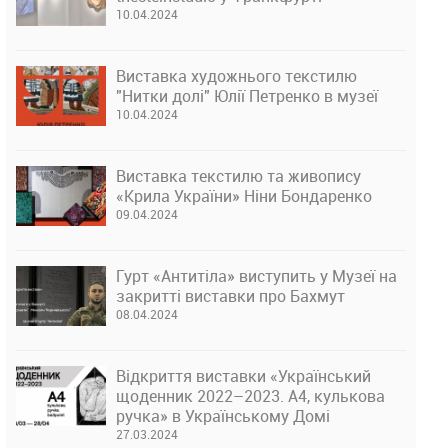
10.04.2024
Виставка художнього текстилю
"Нитки долі" Юлії Петренко в музеї
10.04.2024
Виставка текстилю та живопису
«Крила України» Ніни Бондаренко
09.04.2024
Гурт «Антитіла» виступить у Музеї на
закритті виставки про Бахмут
08.04.2024
Відкриття виставки «Український
щоденник 2022–2023. А4, кулькова
ручка» в Українському Домі
27.03.2024