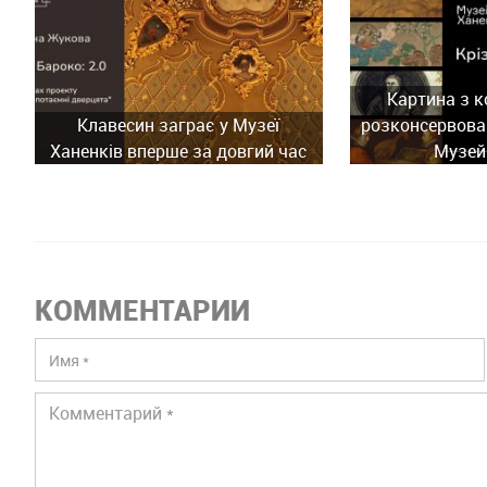
Картина з к
Клавесин заграє у Музеї
розконсервован
Ханенків вперше за довгий час
Музей
КОММЕНТАРИИ