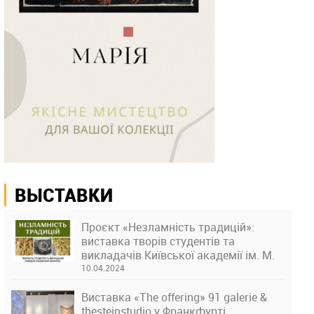
ВЫСТАВКИ
Проєкт «Незламність традицій»:
виставка творів студентів та
викладачів Київської академії ім. М.
Бойчука
10.04.2024
Виставка «The offering» 91 galerie &
thesteinstudio у Франкфурті