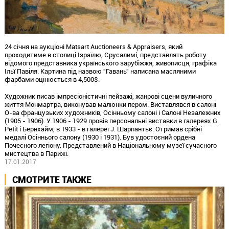
24 січня на аукціоні Matsart Auctioneers & Appraisers, який
проходитиме в столиці Ізраїлю, Єрусалимі, представлять роботу
відомого представника українського зарубіжжя, живописця, графіка
Ільї Павіля. Картина під назвою "Гавань" написана масляними
фарбами оцінюється в 4,500$.
Художник писав імпресіоністичні пейзажі, жанрові сцени вуличного
життя Монмартра, виконував малюнки пером. Виставлявся в салоні
О-ва французьких художників, Осінньому салоні і Салоні Незалежних
(1905 - 1906). У 1906 - 1929 провів персональні виставки в галереях G.
Petit і Бернхайм, в 1933 - в галереї J. Шарпантьє. Отримав срібні
медалі Осіннього салону (1930 і 1931). Був удостоєний ордена
Почесного легіону. Представлений в Національному музеї сучасного
мистецтва в Парижі.
17.01.2017
СМОТРИТЕ ТАКЖЕ