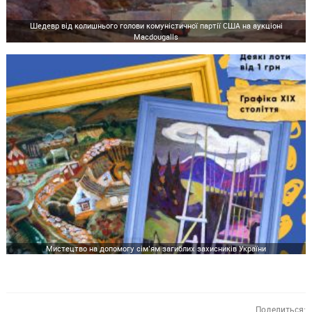
Шедевр від колишнього голови комуністичної партії США на аукціоні
Macdougalls
Мистецтво на допомогу сім’ям загиблих захисників України
Поделиться: