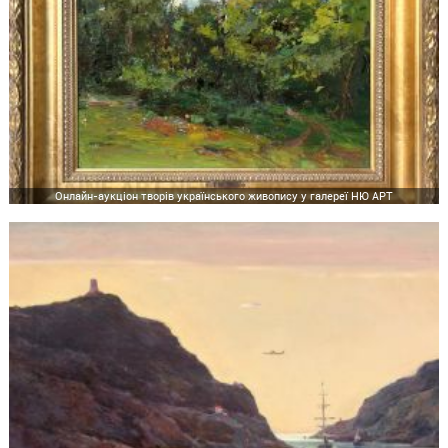
Онлайн-аукціон творів українського живопису у галереї НЮ АРТ