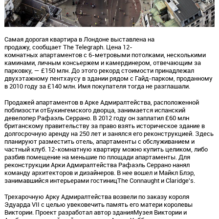
Самая дорогая квартира в Лондоне выставлена на
продажу, сообщает The Telegraph. Цена 12-
комнатных апартаментов с​ 6-метровыми потолками, несколькими
каминами, личным консьержем и камердинером, отвечающим за
парковку, — £150 млн. До этого рекорд стоимости принадлежал
двухэтажному пентхаусу в здании рядом с Гайд-парком, проданному
в 2010 году за £140 млн. Имя покупателя тогда не разглашали.
Продажей апартаментов в Арке Адмиралтейства, расположенной
поблизости отБукингемского дворца, занимается испанский
девелопер Рафаэль Серрано. В 2012 году он заплатил £60 млн
британскому правительству за право взять историческое здание в
долгосрочную аренду на 250 лет и занялся его реконструкцией. Здесь
планируют разместить отель, апартаменты с обслуживанием и
частный клуб. 12-комнатную квартиру можно купить целиком, либо
разбив помещение на меньшие по площади апартаменты. Для
реконструкции Арки Адмиралтейства Рафаэль Серрано нанял
команду архитекторов и дизайнеров. В нее вошел и Майкл Блэр,
занимавшийся интерьерами гостиницThe Connaught и Claridge's.
Трехарочную Арку Адмиралтейства возвели по заказу короля
Эдуарда VII с целью увековечить память его матери королевы
Виктории. Проект разработал автор зданияМузея Виктории и