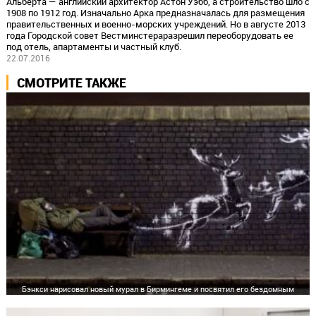
Альберта — английский архитектор Астон Уэбб, а строительство шло с
1908 по 1912 год. Изначально Арка предназначалась для размещения
правительственных и военно-морских учреждений. Но в августе 2013
года Городской совет Вестминстераразрешил переоборудовать ее
под отель, апартаменты и частный клуб.
22.07.2016
СМОТРИТЕ ТАКЖЕ
Бэнкси нарисовал новый мурал в Бирмингеме и посвятил его бездомным