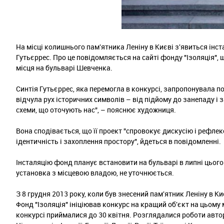
На місці колишнього пам'ятника Леніну в Києві з'явиться інст
Гутьєррес. Про це повідомляється на сайті фонду "Ізоляція"
місця на бульварі Шевченка.
Синтія Гутьєррес, яка перемогла в конкурсі, запропонувала 
відчула рух історичних символів – від підйому до занепаду і з
схеми, що оточують нас", – пояснює художниця.
Вона сподівається, що її проект "спровокує дискусію і рефлек
ідентичність і захоплення простору", йдеться в повідомленні.
Інсталяцію фонд планує встановити на бульварі в липні цього 
установка з місцевою владою, не уточнюється.
З 8 грудня 2013 року, коли був знесений пам'ятник Леніну в К
Фонд "Ізоляція" ініціював конкурс на кращий об'єкт на цьому 
конкурсі приймалися до 30 квітня. Розглядалися роботи авторі