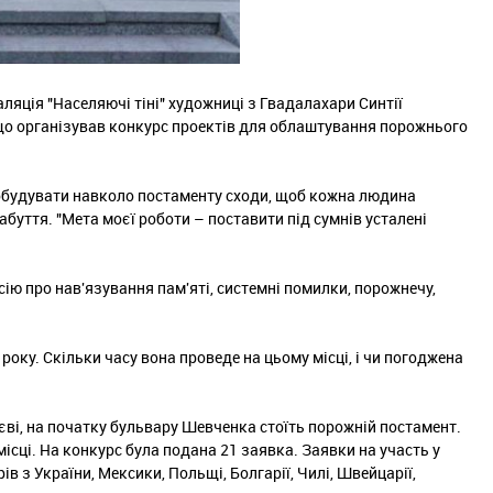
аляція "Населяючі тіні" художниці з Гвадалахари Синтії
, що організував конкурс проектів для облаштування порожнього
побудувати навколо постаменту сходи, щоб кожна людина
абуття. "Мета моєї роботи – поставити під сумнів усталені
сію про нав'язування пам'яті, системні помилки, порожнечу,
року. Скільки часу вона проведе на цьому місці, і чи погоджена
иєві, на початку бульвару Шевченка стоїть порожній постамент.
місці. На конкурс була подана 21 заявка. Заявки на участь у
в з України, Мексики, Польщі, Болгарії, Чилі, Швейцарії,