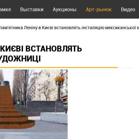
рамке
Выставки
Аукционы
Арт-рынок
Видео
 пам'ятника Леніну в Києві встановлять інсталяцію мексиканської 
 КИЄВІ ВСТАНОВЛЯТЬ
ХУДОЖНИЦІ