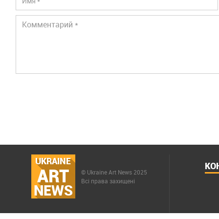
UKRAINE
КО
ART
© Ukraine Art News 2025
Всі права захищені
NEWS