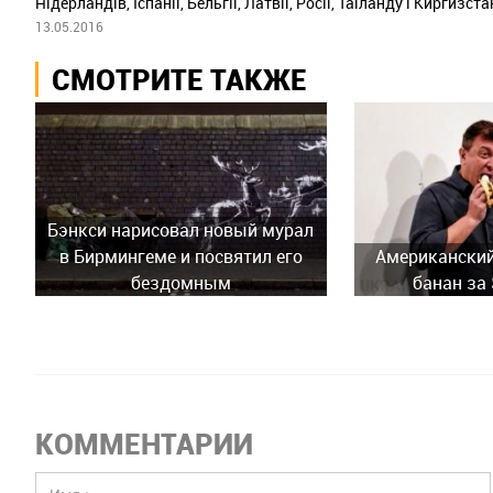
Нідерландів, Іспанії, Бельгії, Латвії, Росії, Таїланду і Киргизста
13.05.2016
СМОТРИТЕ ТАКЖЕ
Бэнкси нарисовал новый мурал
в Бирмингеме и посвятил его
Американский
бездомным
банан за
КОММЕНТАРИИ