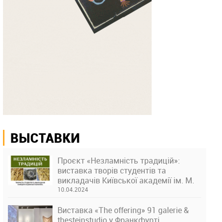
ВЫСТАВКИ
Проєкт «Незламність традицій»:
виставка творів студентів та
викладачів Київської академії ім. М.
Бойчука
10.04.2024
Виставка «The offering» 91 galerie &
thesteinstudio у Франкфурті