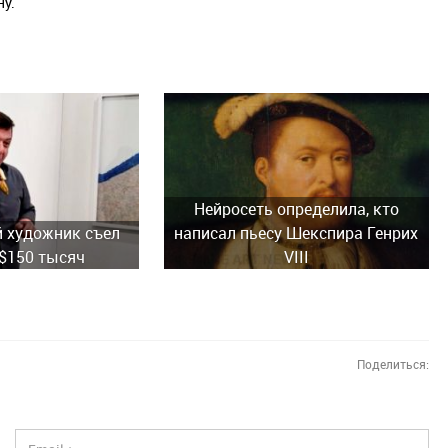
ну.
Нейросеть определила, кто
 художник съел
написал пьесу Шекспира Генрих
 $150 тысяч
VIII
Поделиться: