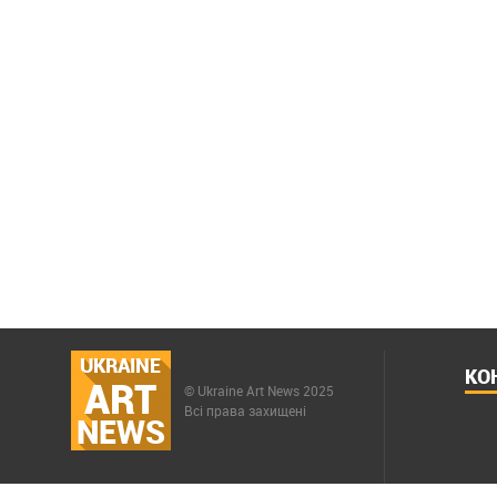
UKRAINE
КО
ART
© Ukraine Art News 2025
Всі права захищені
NEWS