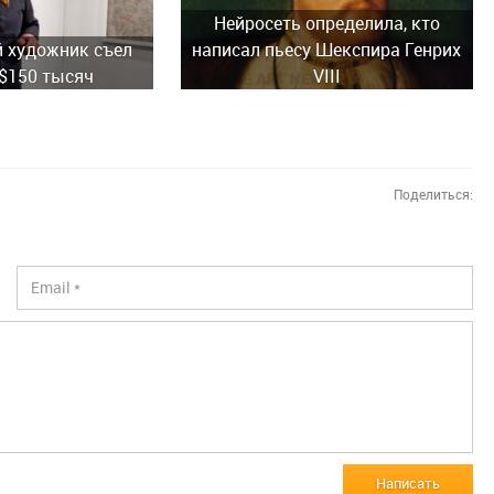
Нейросеть определила, кто
 художник съел
написал пьесу Шекспира Генрих
 $150 тысяч
VIII
Поделиться:
Написать