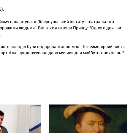
8).
йому налаштувати Ліверпульський інститут театрального
а хорошими людьми" Він також сказав Принцу: "Одного дня ви
.
його вкладів були подаровані анонімно. Це неймовірний лист з
артні як продовжувача дара музики для майбутніх поколінь ".