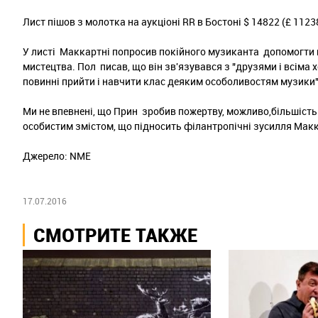
Лист пішов з молотка на аукціоні RR в Бостоні $ 14822 (£ 1123
У листі Маккартні попросив покійного музиканта допомогти 
мистецтва. Пол писав, що він зв'язувався з "друзями і всім
повинні прийти і навчити клас деяким особоливостям музики"
Ми не впевнені, що Прин зробив пожертву, можливо,більшість 
особистим змістом, що підносить філантропічні зусилля Макк
Джерело: NME
17.07.2016
СМОТРИТЕ ТАКЖЕ