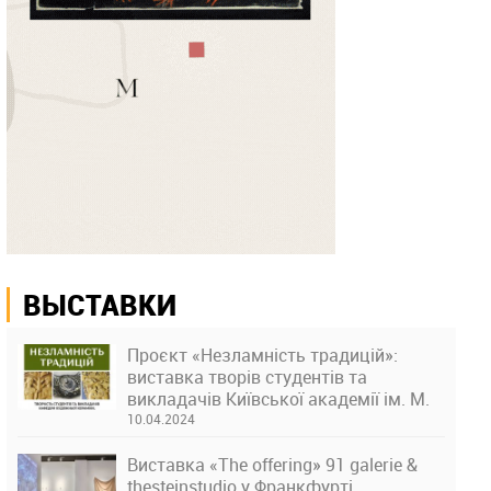
ВЫСТАВКИ
Проєкт «Незламність традицій»:
виставка творів студентів та
викладачів Київської академії ім. М.
Бойчука
10.04.2024
Виставка «The offering» 91 galerie &
thesteinstudio у Франкфурті