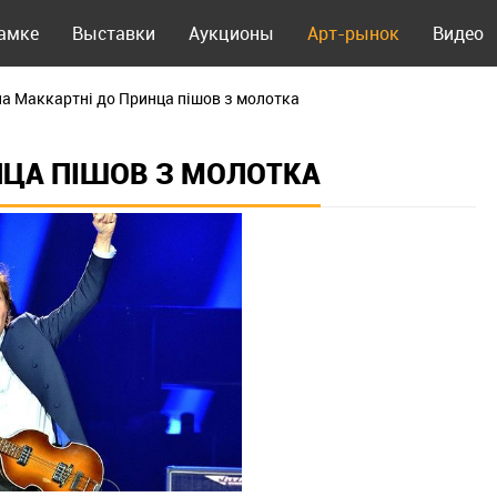
рамке
Выставки
Аукционы
Арт-рынок
Видео
а Маккартні до Принца пішов з молотка
НЦА ПІШОВ З МОЛОТКА